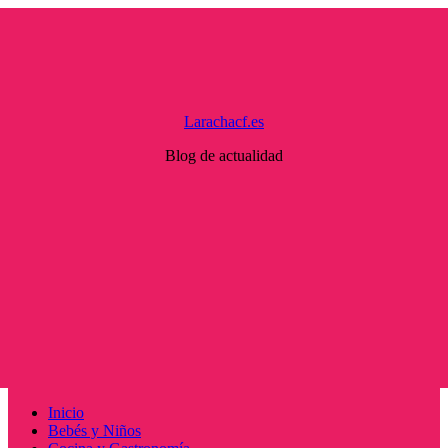
Saltar
al
contenido
Larachacf.es
Blog de actualidad
Menú
Inicio
principal
Bebés y Niños