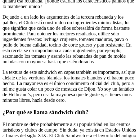
quitara esa rebanada, ¿dónde estarían los característicos palillos que
lo mantienen unido?
Dejando a un lado los argumentos de la tercera rebanada y los
palillos, el Club está construido con ingredientes minimalistas, lo
que significa que cada uno de ellos sobresaldrá de forma bastante
prominente. Para obtener los mejores resultados, utilice sólo
ingredientes frescos: lechuga crujiente, tomates maduros, pavo o
pollo de buena calidad, tocino de corte grueso y pan resistente. En
esta receta se da importancia a cada ingrediente, por ejemplo,
sazonando los tomates y asando las rebanadas de pan de molde
untadas con mayonesa hasta que estén doradas.
La textura de este sándwich en capas también es importante, así que
aléjate de las verduras blandas, los tomates blandos y el bacon poco
hecho. La mayonesa es el único condimento oficial del club, pero a
mí me gusta colar un poco de mostaza de Dijon. Yo soy un fanático
de Hellmann’s, pero usa la mayonesa que te guste y, si tienes unos
minutos libres, hazla desde cero.
¿Por qué se llama sándwich club?
El nombre se debe probablemente a su popularidad en los centros
turísticos y clubes de campo. Sin duda, ya existía en Estados Unidos
a finales del siglo XIX. El Club Sandwich era el favorito del antiguo