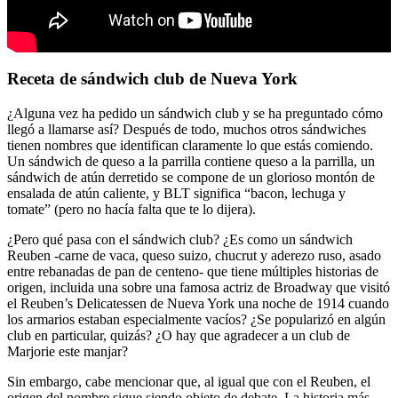
Receta de sándwich club de Nueva York
¿Alguna vez ha pedido un sándwich club y se ha preguntado cómo
llegó a llamarse así? Después de todo, muchos otros sándwiches
tienen nombres que identifican claramente lo que estás comiendo.
Un sándwich de queso a la parrilla contiene queso a la parrilla, un
sándwich de atún derretido se compone de un glorioso montón de
ensalada de atún caliente, y BLT significa “bacon, lechuga y
tomate” (pero no hacía falta que te lo dijera).
¿Pero qué pasa con el sándwich club? ¿Es como un sándwich
Reuben -carne de vaca, queso suizo, chucrut y aderezo ruso, asado
entre rebanadas de pan de centeno- que tiene múltiples historias de
origen, incluida una sobre una famosa actriz de Broadway que visitó
el Reuben’s Delicatessen de Nueva York una noche de 1914 cuando
los armarios estaban especialmente vacíos? ¿Se popularizó en algún
club en particular, quizás? ¿O hay que agradecer a un club de
Marjorie este manjar?
Sin embargo, cabe mencionar que, al igual que con el Reuben, el
origen del nombre sigue siendo objeto de debate. La historia más