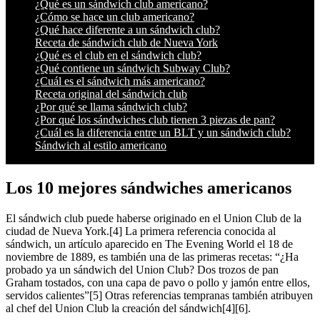
¿Qué es un sándwich club americano?
¿Cómo se hace un club americano?
¿Qué hace diferente a un sándwich club?
Receta de sándwich club de Nueva York
¿Qué es el club en el sándwich club?
¿Qué contiene un sándwich Subway Club?
¿Cuál es el sándwich más americano?
Receta original del sándwich club
¿Por qué se llama sándwich club?
¿Por qué los sándwiches club tienen 3 piezas de pan?
¿Cuál es la diferencia entre un BLT y un sándwich club?
Sándwich al estilo americano
Los 10 mejores sándwiches americanos
El sándwich club puede haberse originado en el Union Club de la
ciudad de Nueva York.[4] La primera referencia conocida al
sándwich, un artículo aparecido en The Evening World el 18 de
noviembre de 1889, es también una de las primeras recetas: “¿Ha
probado ya un sándwich del Union Club? Dos trozos de pan
Graham tostados, con una capa de pavo o pollo y jamón entre ellos,
servidos calientes”[5] Otras referencias tempranas también atribuyen
al chef del Union Club la creación del sándwich[4][6].