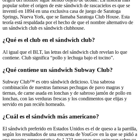
popular sobre el origen de este sándwich de rascacielos es que se
inventó en 1894 en una exclusiva casa de juego de Saratoga
Springs, Nueva York, que se llamaba Saratoga Club House. Esta
teoría está respaldada por el hecho de que el nombre alternativo de
un sándwich club es sándwich clubhouse.
¿Qué es el club en el sándwich club?
Al igual que el BLT, las letras del sándwich club revelan lo que
contiene. Club significa “pollo y lechuga bajo el tocino”.
¿Qué contiene un sándwich Subway Club?
Subway Club™ es otro sándwich delicioso. Una sabrosa
combinación de nuestras famosas pechugas de pavo magras y
tiernas, de carne asada en lonchas y de sabroso jamón de pollo en
lonchas, con las verduras frescas y los condimentos que elijas y
servido en pan recién horneado.
¿Cuál es el sándwich más americano?
El sándwich preferido en Estados Unidos es el de queso a la parrilla,
según los resultados de una encuesta de YouGov en la que se pidió a
una muestra representativa de 1.223 personas que opinaran sobre su