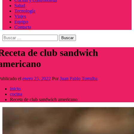
Cocina y Gastronomía
Salud
Tecnología
Viajes
Equipo
Contacta
Buscar:
Receta de club sandwich
americano
ublicado el
enero 25, 2022
Por
Juan Pablo Torralba
Inicio
cocina
Receta de club sandwich americano