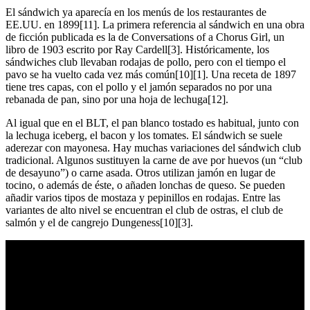
El sándwich ya aparecía en los menús de los restaurantes de
EE.UU. en 1899[11]. La primera referencia al sándwich en una obra
de ficción publicada es la de Conversations of a Chorus Girl, un
libro de 1903 escrito por Ray Cardell[3]. Históricamente, los
sándwiches club llevaban rodajas de pollo, pero con el tiempo el
pavo se ha vuelto cada vez más común[10][1]. Una receta de 1897
tiene tres capas, con el pollo y el jamón separados no por una
rebanada de pan, sino por una hoja de lechuga[12].
Al igual que en el BLT, el pan blanco tostado es habitual, junto con
la lechuga iceberg, el bacon y los tomates. El sándwich se suele
aderezar con mayonesa. Hay muchas variaciones del sándwich club
tradicional. Algunos sustituyen la carne de ave por huevos (un “club
de desayuno”) o carne asada. Otros utilizan jamón en lugar de
tocino, o además de éste, o añaden lonchas de queso. Se pueden
añadir varios tipos de mostaza y pepinillos en rodajas. Entre las
variantes de alto nivel se encuentran el club de ostras, el club de
salmón y el de cangrejo Dungeness[10][3].