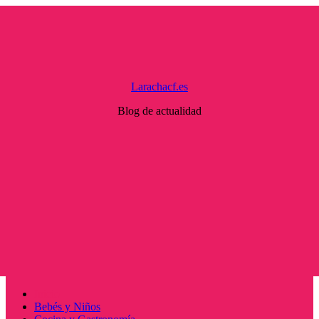
Saltar
al
contenido
Larachacf.es
Blog de actualidad
Menú
Inicio
principal
Bebés y Niños