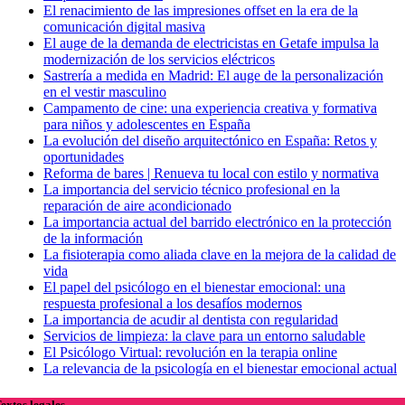
El renacimiento de las impresiones offset en la era de la
comunicación digital masiva
El auge de la demanda de electricistas en Getafe impulsa la
modernización de los servicios eléctricos
Sastrería a medida en Madrid: El auge de la personalización
en el vestir masculino
Campamento de cine: una experiencia creativa y formativa
para niños y adolescentes en España
La evolución del diseño arquitectónico en España: Retos y
oportunidades
Reforma de bares | Renueva tu local con estilo y normativa
La importancia del servicio técnico profesional en la
reparación de aire acondicionado
La importancia actual del barrido electrónico en la protección
de la información
La fisioterapia como aliada clave en la mejora de la calidad de
vida
El papel del psicólogo en el bienestar emocional: una
respuesta profesional a los desafíos modernos
La importancia de acudir al dentista con regularidad
Servicios de limpieza: la clave para un entorno saludable
El Psicólogo Virtual: revolución en la terapia online
La relevancia de la psicología en el bienestar emocional actual
extos legales