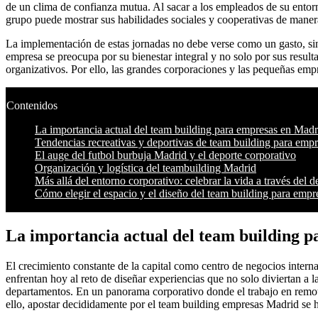
de un clima de confianza mutua. Al sacar a los empleados de su entorno
grupo puede mostrar sus habilidades sociales y cooperativas de manera
La implementación de estas jornadas no debe verse como un gasto, si
empresa se preocupa por su bienestar integral y no solo por sus resul
organizativos. Por ello, las grandes corporaciones y las pequeñas emp
Contenidos
La importancia actual del team building para empresas en Madr
Tendencias recreativas y deportivas de team building para emp
El auge del futbol burbuja Madrid y el deporte corporativo
Organización y logística del teambuilding Madrid
Más allá del entorno corporativo: celebrar la vida a través del d
Cómo elegir el espacio y el diseño del team building para emp
La importancia actual del team building 
El crecimiento constante de la capital como centro de negocios inte
enfrentan hoy al reto de diseñar experiencias que no solo diviertan a l
departamentos. En un panorama corporativo donde el trabajo en remoto
ello, apostar decididamente por el team building empresas Madrid se 