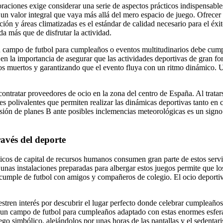
raciones exige considerar una serie de aspectos prácticos indispensable
 un valor integral que vaya más allá del mero espacio de juego. Ofrece
ación y áreas climatizadas es el estándar de calidad necesario para el éx
a más que de disfrutar la actividad.
ampo de futbol para cumpleaños o eventos multitudinarios debe cumplir
te en la importancia de asegurar que las actividades deportivas de gran 
mpos muertos y garantizando que el evento fluya con un ritmo dinámico.
 contratar proveedores de ocio en la zona del centro de España. Al trata
es polivalentes que permiten realizar las dinámicas deportivas tanto en 
visión de planes B ante posibles inclemencias meteorológicas es un sign
ravés del deporte
údicos de capital de recursos humanos consumen gran parte de estos serv
de unas instalaciones preparadas para albergar estos juegos permite que
do cumple de futbol con amigos y compañeros de colegio. El ocio deport
tren interés por descubrir el lugar perfecto donde celebrar cumpleaños
con un campo de futbol para cumpleaños adaptado con estas enormes esfer
go simbólico, alejándolos por unas horas de las pantallas y el sedentari