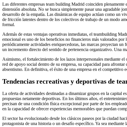
Las diferentes empresas team building Madrid coinciden plenamente en
distensión absoluta. No se busca simplemente pasar una agradable jornad
desarrollo de la empatía. Las dinámicas de equipo actúan como un vivo e
de fricción latentes dentro de los colectivos de trabajo de un modo ame
formal.
Además de estas ventajas operativas inmediatas, el teambuilding Mad
emocional es uno de los beneficios no financieros más valorados por 
periódicamente actividades enriquecedoras, las marcas proyectan un fu
un incremento directo del sentido de pertenencia organizativo. Una mar
Asimismo, el fortalecimiento de los lazos interpersonales mediante el
red de apoyo social dentro de su empresa, su capacidad para afrontar 
absentismo. En definitiva, el éxito de una empresa en el competitivo 
Tendencias recreativas y deportivas de t
La oferta de actividades destinadas a dinamizar grupos en la capital e
propuestas netamente deportivas. En los últimos años, el entretenimi
precisan de una condición física excepcional por parte de los empleado
en la capacidad de ofrecer experiencias memorables que puedan compar
El sector ha evolucionado desde los clásicos paseos por la ciudad hac
protagonista de una historia o un desafío específico. Ya sea mediante l