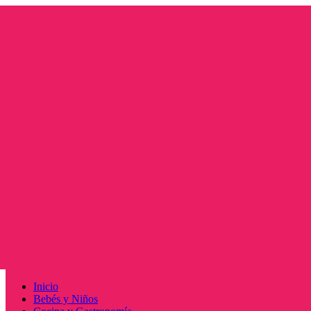
Saltar
al
contenido
Menú
Inicio
principal
Bebés y Niños