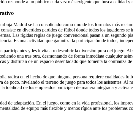
ución responde a un público cada vez más exigente que busca calidad y 
rativo
ol burbuja Madrid se ha consolidado como uno de los formatos más reclam
onsiste en divertidos partidos de fútbol donde todos los jugadores se i
piernas. Las rígidas reglas de juego convencional pasan a un segundo pl
iencia. Es una actividad que garantiza la participación de todos, indepe
s participantes y les invita a redescubrir la diversión pura del juego. A
sucediendo una tras otra, desmontando de forma inmediata cualquier asime
as y disfrutan de un espacio desenfadado que fomenta la confianza de fo
bolla radica en el hecho de que ninguna persona requiere cualidades fut
va de poco, nivelando el terreno de juego para todos los asistentes. Al ne
la totalidad de los empleados participen de manera integrada y activa en
cidad de adaptación. En el juego, como en la vida profesional, los impre
 mentalidad de equipo más flexible y menos rígida ante los problemas co