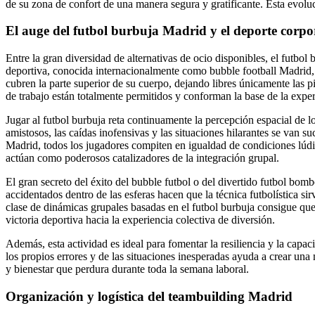
de su zona de confort de una manera segura y gratificante. Esta evol
El auge del futbol burbuja Madrid y el deporte corpo
Entre la gran diversidad de alternativas de ocio disponibles, el futb
deportiva, conocida internacionalmente como bubble football Madrid, c
cubren la parte superior de su cuerpo, dejando libres únicamente las 
de trabajo están totalmente permitidos y conforman la base de la exper
Jugar al futbol burbuja reta continuamente la percepción espacial de lo
amistosos, las caídas inofensivas y las situaciones hilarantes se van 
Madrid, todos los jugadores compiten en igualdad de condiciones lúdic
actúan como poderosos catalizadores de la integración grupal.
El gran secreto del éxito del bubble futbol o del divertido futbol bom
accidentados dentro de las esferas hacen que la técnica futbolística sir
clase de dinámicas grupales basadas en el futbol burbuja consigue que 
victoria deportiva hacia la experiencia colectiva de diversión.
Además, esta actividad es ideal para fomentar la resiliencia y la capa
los propios errores y de las situaciones inesperadas ayuda a crear una
y bienestar que perdura durante toda la semana laboral.
Organización y logística del teambuilding Madrid