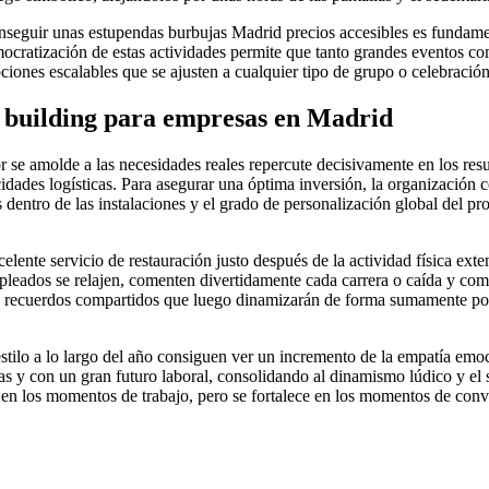
conseguir unas estupendas burbujas Madrid precios accesibles es fundam
ocratización de estas actividades permite que tanto grandes eventos co
pciones escalables que se ajusten a cualquier tipo de grupo o celebración
am building para empresas en Madrid
 se amolde a las necesidades reales repercute decisivamente en los res
dades logísticas. Para asegurar una óptima inversión, la organización c
tes dentro de las instalaciones y el grado de personalización global del 
celente servicio de restauración justo después de la actividad física ext
empleados se relajen, comenten divertidamente cada carrera o caída y co
o recuerdos compartidos que luego dinamizarán de forma sumamente positi
ilo a lo largo del año consiguen ver un incremento de la empatía emocio
das y con un gran futuro laboral, consolidando al dinamismo lúdico y el 
 en los momentos de trabajo, pero se fortalece en los momentos de conv