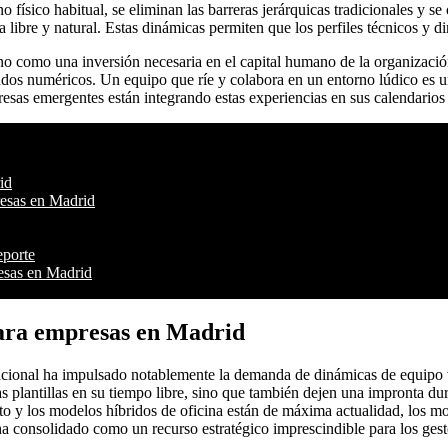
 físico habitual, se eliminan las barreras jerárquicas tradicionales y 
 libre y natural. Estas dinámicas permiten que los perfiles técnicos y 
no como una inversión necesaria en el capital humano de la organizac
tados numéricos. Un equipo que ríe y colabora en un entorno lúdico es u
resas emergentes están integrando estas experiencias en sus calendarios
id
resas en Madrid
eporte
resas en Madrid
para empresas en Madrid
rnacional ha impulsado notablemente la demanda de dinámicas de equip
as plantillas en su tiempo libre, sino que también dejen una impronta du
 y los modelos híbridos de oficina están de máxima actualidad, los mo
ha consolidado como un recurso estratégico imprescindible para los ges