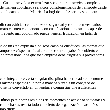
s. Cuando se valora externalizar y contratar un servicio completo de
r de manera coordinada servicios complementarios de transporte desde
ito del team building Madrid. La logística debe ser invisible pero
 con estrictas condiciones de seguridad y contar con vestuarios
formato cuenten con personal con cualificación demostrada capaz de
 Un evento mal coordinado puede generar frustración en lugar de
rse de un área expuesta a bruscos cambios climáticos, las marcas que
campos de césped artificial abiertos como en pabellón cubierto e
o de profesionalidad que toda empresa debe exigir a sus proveedores
icios integradores, esta singular disciplina ha permeado con enorme
 los mismos espacios que por la mañana sirven a un congreso de
ivo se ha convertido en un lenguaje común que une a diferentes
 fútbol para dotar a los niños de momentos de actividad saludables y
as hinchables resulta todo un acierto de organización. Los niños
smo digital.