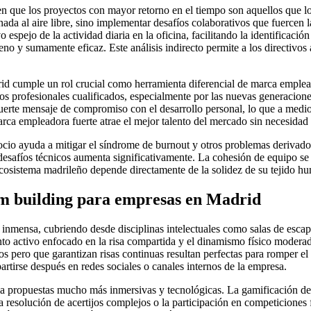
 que los proyectos con mayor retorno en el tiempo son aquellos que logr
a al aire libre, sino implementar desafíos colaborativos que fuercen la 
spejo de la actividad diaria en la oficina, facilitando la identificació
no y sumamente eficaz. Este análisis indirecto permite a los directivos 
rid cumple un rol crucial como herramienta diferencial de marca emplea
los profesionales cualificados, especialmente por las nuevas generaci
erte mensaje de compromiso con el desarrollo personal, lo que a medio 
ca empleadora fuerte atrae el mejor talento del mercado sin necesidad d
 ocio ayuda a mitigar el síndrome de burnout y otros problemas derivado
desafíos técnicos aumenta significativamente. La cohesión de equipo se 
ecosistema madrileño depende directamente de la solidez de su tejido h
eam building para empresas en Madrid
s inmensa, cubriendo desde disciplinas intelectuales como salas de escap
ento activo enfocado en la risa compartida y el dinamismo físico moder
s pero que garantizan risas continuas resultan perfectas para romper el h
tirse después en redes sociales o canales internos de la empresa.
ia propuestas mucho más inmersivas y tecnológicas. La gamificación de l
a resolución de acertijos complejos o la participación en competiciones f