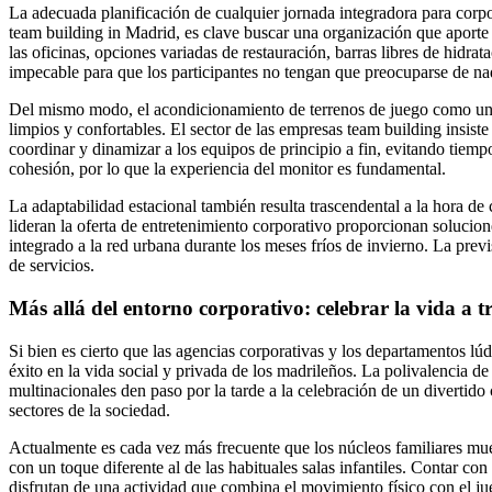
La adecuada planificación de cualquier jornada integradora para corpo
team building in Madrid, es clave buscar una organización que aporte
las oficinas, opciones variadas de restauración, barras libres de hidrat
impecable para que los participantes no tengan que preocuparse de nad
Del mismo modo, el acondicionamiento de terrenos de juego como un c
limpios y confortables. El sector de las empresas team building insis
coordinar y dinamizar a los equipos de principio a fin, evitando tie
cohesión, por lo que la experiencia del monitor es fundamental.
La adaptabilidad estacional también resulta trascendental a la hora de
lideran la oferta de entretenimiento corporativo proporcionan solucion
integrado a la red urbana durante los meses fríos de invierno. La pre
de servicios.
Más allá del entorno corporativo: celebrar la vida a t
Si bien es cierto que las agencias corporativas y los departamentos l
éxito en la vida social y privada de los madrileños. La polivalencia 
multinacionales den paso por la tarde a la celebración de un diverti
sectores de la sociedad.
Actualmente es cada vez más frecuente que los núcleos familiares mues
con un toque diferente al de las habituales salas infantiles. Contar 
disfrutan de una actividad que combina el movimiento físico con el jue