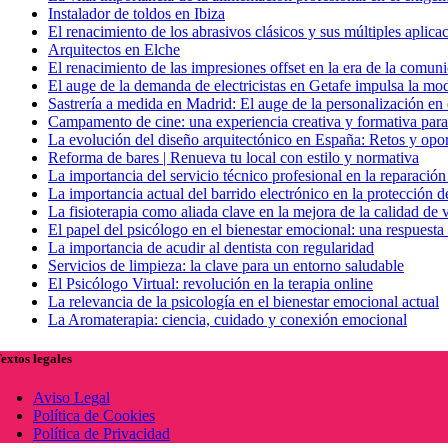
Instalador de toldos en Ibiza
El renacimiento de los abrasivos clásicos y sus múltiples aplic
Arquitectos en Elche
El renacimiento de las impresiones offset en la era de la comuni
El auge de la demanda de electricistas en Getafe impulsa la mode
Sastrería a medida en Madrid: El auge de la personalización en 
Campamento de cine: una experiencia creativa y formativa para
La evolución del diseño arquitectónico en España: Retos y opo
Reforma de bares | Renueva tu local con estilo y normativa
La importancia del servicio técnico profesional en la reparació
La importancia actual del barrido electrónico en la protección d
La fisioterapia como aliada clave en la mejora de la calidad de 
El papel del psicólogo en el bienestar emocional: una respuesta
La importancia de acudir al dentista con regularidad
Servicios de limpieza: la clave para un entorno saludable
El Psicólogo Virtual: revolución en la terapia online
La relevancia de la psicología en el bienestar emocional actual
La Aromaterapia: ciencia, cuidado y conexión emocional
extos legales
Aviso Legal
Política de Cookies
Política de Privacidad