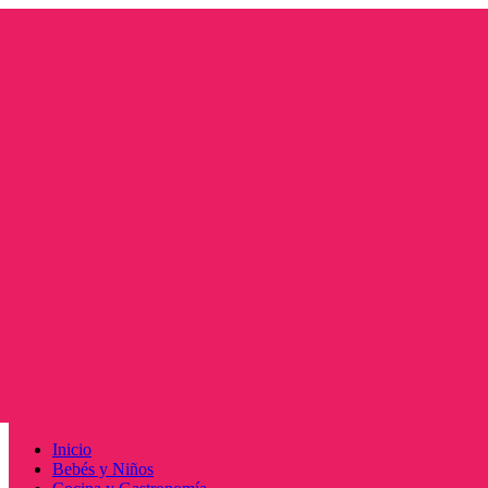
Saltar
al
contenido
Menú
Inicio
principal
Bebés y Niños