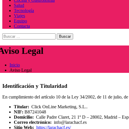
Cocina y Gastronomía
Salud
Tecnología
Viajes
Equipo
Contacta
Buscar:
Aviso Legal
Inicio
Aviso Legal
Identificación y Titularidad
En cumplimiento del artículo 10 de la Ley 34/2002, de 11 de julio, de 
Titular:
Click OnLine Marketing, S.L..
NIF:
B87241048
Domicilio:
Calle Padre Claret, 21 1º D – 28002, Madrid – Esp
Correo electrónico:
info@larachacf.es
Sitio Web:
https://larachacf.es/