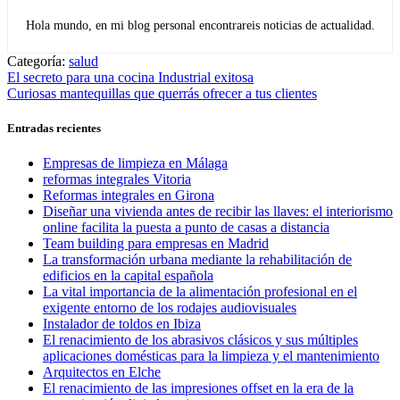
Hola mundo, en mi blog personal encontrareis noticias de actualidad.
Categoría:
salud
Navegación
Entrada
El secreto para una cocina Industrial exitosa
anterior:
Entrada
Curiosas mantequillas que querrás ofrecer a tus clientes
de
siguiente:
entradas
Entradas recientes
Empresas de limpieza en Málaga
reformas integrales Vitoria
Reformas integrales en Girona
Diseñar una vivienda antes de recibir las llaves: el interiorismo
online facilita la puesta a punto de casas a distancia
Team building para empresas en Madrid
La transformación urbana mediante la rehabilitación de
edificios en la capital española
La vital importancia de la alimentación profesional en el
exigente entorno de los rodajes audiovisuales
Instalador de toldos en Ibiza
El renacimiento de los abrasivos clásicos y sus múltiples
aplicaciones domésticas para la limpieza y el mantenimiento
Arquitectos en Elche
El renacimiento de las impresiones offset en la era de la