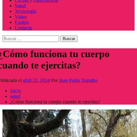
Cocina y Gastronomía
Salud
Tecnología
Viajes
Equipo
Contacta
Buscar:
¿Cómo funciona tu cuerpo
cuando te ejercitas?
ublicado el
abril 22, 2024
Por
Juan Pablo Torralba
Inicio
salud
¿Cómo funciona tu cuerpo cuando te ejercitas?