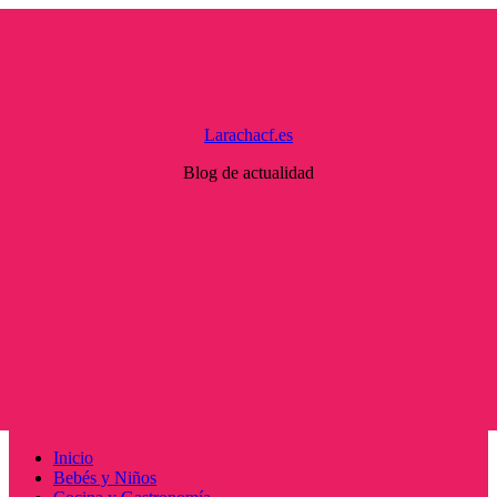
Saltar
al
contenido
Larachacf.es
Blog de actualidad
Menú
Inicio
principal
Bebés y Niños