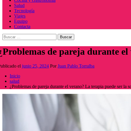
Cocina y Gastronomía
Salud
Tecnología
Viajes
Equipo
Contacta
Buscar:
¿Problemas de pareja durante el 
ublicado el
junio 25, 2024
Por
Juan Pablo Torralba
Inicio
salud
¿Problemas de pareja durante el verano? La terapia puede ser la s