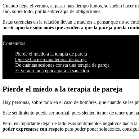
Cuando llega el verano, al pasar más tiempo juntos, se suelen hacer más
año, sobre todo, por la sobrecarga de obligaciones.
Estas carencias en la relación llevan a muchos a pensar que no se enti
puede
aportar soluciones que ayuden a que la pareja pueda cont
Contenidos
Pierde el miedo a la terapia de pareja
Qué se hace en una terapia de pareja
De cuántas sesiones consta una terapia de pareja
El verano, una época para la sanación
Pierde el miedo a la terapia de pareja
Hay personas, sobre todo en el caso de hombres, que cuando se les pro
Este sentimiento puede ser normal, pues sienten temor de tener que ha
Pero, es importante dejar de lado esos sentimientos negativos hacia la 
poder expresarse con respeto
para poder poner soluciones, consigui