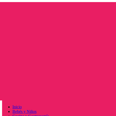
Saltar
al
contenido
Menú
Inicio
principal
Bebés y Niños