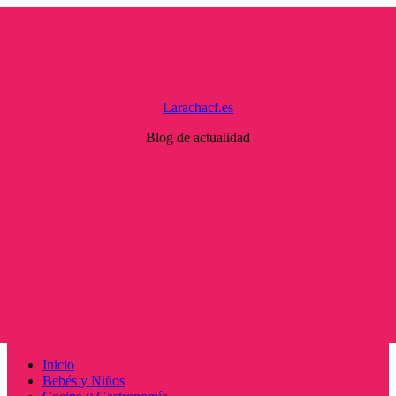
Saltar
al
contenido
Larachacf.es
Blog de actualidad
Menú
Inicio
principal
Bebés y Niños