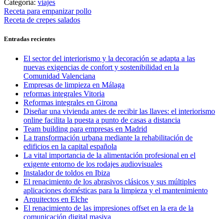
Categoría:
viajes
Navegación
Entrada
Receta para empanizar pollo
anterior:
Entrada
Receta de crepes salados
de
siguiente:
entradas
Entradas recientes
El sector del interiorismo y la decoración se adapta a las
nuevas exigencias de confort y sostenibilidad en la
Comunidad Valenciana
Empresas de limpieza en Málaga
reformas integrales Vitoria
Reformas integrales en Girona
Diseñar una vivienda antes de recibir las llaves: el interiorismo
online facilita la puesta a punto de casas a distancia
Team building para empresas en Madrid
La transformación urbana mediante la rehabilitación de
edificios en la capital española
La vital importancia de la alimentación profesional en el
exigente entorno de los rodajes audiovisuales
Instalador de toldos en Ibiza
El renacimiento de los abrasivos clásicos y sus múltiples
aplicaciones domésticas para la limpieza y el mantenimiento
Arquitectos en Elche
El renacimiento de las impresiones offset en la era de la
comunicación digital masiva