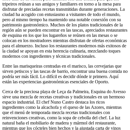
tripeiros reúnan a sus amigos y familiares en torno a la mesa para
disfrutar de preciadas recetas transmitidas durante generaciones. La
ciudad ha acogido con entusiasmo a visitantes de todo el mundo,
pero al mismo tiempo ha mantenido una notable conexión con su
patrimonio gastronómico. Muchos de los platos tradicionales de la
región aún se pueden encontrar en las tascas, apreciados restaurantes
de esquina en los que los lugareños se reúnen en las mesas o se
colocan en los mostradores mientras disfrutan de ofertas económicas
para el almuerzo. Incluso los restaurantes modernos más exitosos de
la ciudad se apoyan en esta herencia culinaria, mezclando toques
modernos con ingredientes y técnicas tradicionales.
Entre las marisqueiras centradas en el marisco, las cervejarias que
sirven petiscos y las tascas de barrio, encontrar una buena comida no
podría ser más fácil. Lo difícil es decidir dónde ir primero. Aquí
están las experiencias gastronómicas esenciales de Oporto.
Cerca de la preciosa playa de Leça da Palmeira, Esquina do Avesso
sirve una mezcla de recetas creativas y tradicionales en un hermoso
espacio industrial. El chef Nuno Castro destaca los ricos
ingredientes como la alcachofa y el queso de las Azores, mientras
que el menú de temporada mezcla recetas tradicionales con
reinvenciones creativas, como la sopa de cebolla del chef. La luz
natural baña el mobiliario de madera y mármol del restaurante,
mientras que los cócteles bien hechos y la ajustada carta de vinos