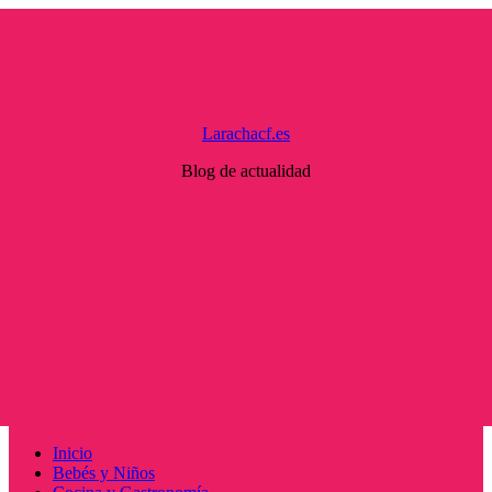
Saltar
al
contenido
Larachacf.es
Blog de actualidad
Menú
Inicio
principal
Bebés y Niños