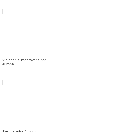
Viajar en autocaravana por
europa
Restaurantes 1 estrella