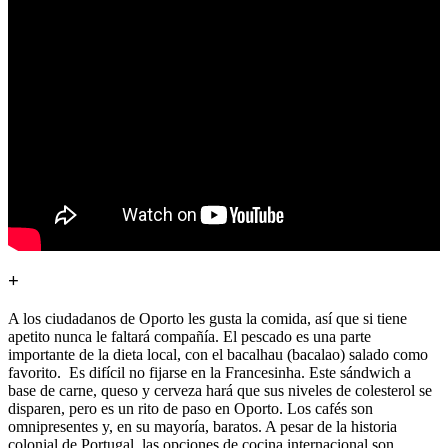
+
A los ciudadanos de Oporto les gusta la comida, así que si tiene
apetito nunca le faltará compañía. El pescado es una parte
importante de la dieta local, con el bacalhau (bacalao) salado como
favorito. Es difícil no fijarse en la Francesinha. Este sándwich a
base de carne, queso y cerveza hará que sus niveles de colesterol se
disparen, pero es un rito de paso en Oporto. Los cafés son
omnipresentes y, en su mayoría, baratos. A pesar de la historia
colonial de Portugal, las opciones de cocina internacional son