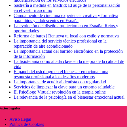
modernización de los servicios eléctricos
Sastrería a medida en Madrid: El auge de la personalización
en el vestir masculino
Campamento de cine: una experiencia creativa y formativa
para niños y adolescentes en España
La evolución del diseño arquitectónico en España: Retos y
oportunidades
Reforma de bares | Renueva tu local con estilo y normativa
La importancia del servicio técnico profesional en la
reparación de aire acondicionado
La importancia actual del barrido electrónico en la protección
de la información
La fisioterapia como aliada clave en la mejora de la calidad de
vida
El papel del psicólogo en el bienestar emocional: una
respuesta profesional a los desafíos modernos
La importancia de acudir al dentista con regularidad
Servicios de limpieza: la clave para un entorno saludable
El Psicólogo Virtual: revolución en la terapia online
La relevancia de la psicología en el bienestar emocional actual
extos legales
Aviso Legal
Política de Cookies