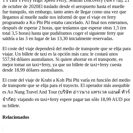
TYTara YFerry High Speed Ferry, Seatran Discovery (ซีทราน), 21
de octubre de 2020El traslado desde el aeropuerto hasta el muelle
fue tranquilo, sin embargo, tanto antes de llegar como una vez que
llegamos al muelle nadie nos informó de que el viaje en ferry
programado a Ko Phi Phi estaba cancelado. Al final nos enteramos,
después de esperar 2 horas, que teníamos que esperar otras 1,5 (en
total 3,5 horas) hasta que pudiéramos coger el siguiente ferry que
saldría a las 3 en lugar de las 13,30 inicialmente reservadas.
El coste del viaje dependerá del medio de transporte que se elija para
viajar. Un billete de taxi es la opción más cara: le costará unos
557,94 dólares australianos. Si quiere ahorrar en el transporte, es
mejor tomar un taxi+ferry, ya que un billete de taxi+ferry cuesta
desde 18,99 dólares australianos.
El coste del viaje de Krabi a Koh Phi Phi varía en función del medio
de transporte que se elija para el trayecto. El operador más asequible
es Ao Nang Travel And Tour (บริษัท อ่าวนาง แทรเวล แอนด์ ทัวร์
จำกัด): viajando en taxi+ferry espere pagar tan sólo 18,99 AUD por
su billete.
Relacionados