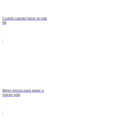
Cuanto cuesta hacer la ruta
66
Mejor epoca para viajar a
nueva york