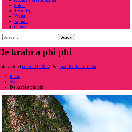
Cocina y Gastronomía
Salud
Tecnología
Viajes
Equipo
Contacta
Buscar:
De krabi a phi phi
ublicado el
enero 24, 2022
Por
Juan Pablo Torralba
Inicio
viajes
De krabi a phi phi