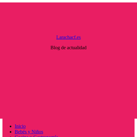
Saltar
al
contenido
Larachacf.es
Blog de actualidad
Menú
Inicio
principal
Bebés y Niños