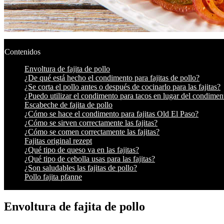
Contenidos
Envoltura de fajita de pollo
¿De qué está hecho el condimento para fajitas de pollo?
¿Se corta el pollo antes o después de cocinarlo para las fajitas?
¿Puedo utilizar el condimento para tacos en lugar del condiment
Escabeche de fajita de pollo
¿Cómo se hace el condimento para fajitas Old El Paso?
¿Cómo se sirven correctamente las fajitas?
¿Cómo se comen correctamente las fajitas?
Fajitas original rezept
¿Qué tipo de queso va en las fajitas?
¿Qué tipo de cebolla usas para las fajitas?
¿Son saludables las fajitas de pollo?
Pollo fajita pfanne
Envoltura de fajita de pollo