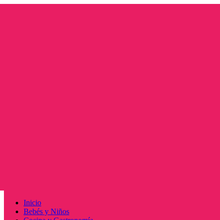
Saltar
al
contenido
Menú
Inicio
principal
Bebés y Niños