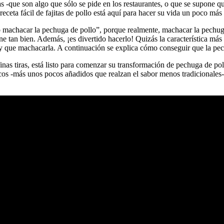
as -que son algo que sólo se pide en los restaurantes, o que se supone 
eceta fácil de fajitas de pollo está aquí para hacer su vida un poco más
mo machacar la pechuga de pollo”, porque realmente, machacar la pechug
ne tan bien. Además, ¡es divertido hacerlo! Quizás la característica más de
ay que machacarla. A continuación se explica cómo conseguir que la pechu
inas tiras, está listo para comenzar su transformación de pechuga de poll
cos -más unos pocos añadidos que realzan el sabor menos tradicionales-, c