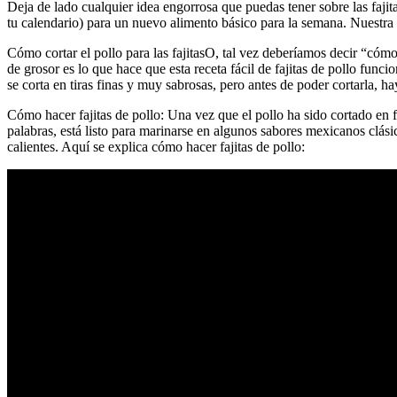
Deja de lado cualquier idea engorrosa que puedas tener sobre las fajit
tu calendario) para un nuevo alimento básico para la semana. Nuestra r
Cómo cortar el pollo para las fajitasO, tal vez deberíamos decir “có
de grosor es lo que hace que esta receta fácil de fajitas de pollo funcio
se corta en tiras finas y muy sabrosas, pero antes de poder cortarla, h
Cómo hacer fajitas de pollo: Una vez que el pollo ha sido cortado en f
palabras, está listo para marinarse en algunos sabores mexicanos clási
calientes. Aquí se explica cómo hacer fajitas de pollo: