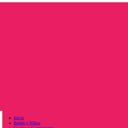
Saltar
al
contenido
Menú
Inicio
principal
Bebés y Niños