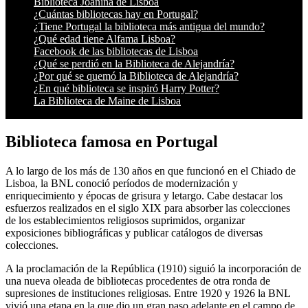
Biblioteca Joanina de Lisboa
¿Cuántas bibliotecas hay en Portugal?
¿Tiene Portugal la biblioteca más antigua del mundo?
¿Qué edad tiene Alfama Lisboa?
Facebook de las bibliotecas de Lisboa
¿Qué se perdió en la Biblioteca de Alejandría?
¿Por qué se quemó la Biblioteca de Alejandría?
¿En qué biblioteca se inspiró Harry Potter?
La Biblioteca de Maine de Lisboa
Biblioteca famosa en Portugal
A lo largo de los más de 130 años en que funcionó en el Chiado de
Lisboa, la BNL conoció períodos de modernización y
enriquecimiento y épocas de grisura y letargo. Cabe destacar los
esfuerzos realizados en el siglo XIX para absorber las colecciones
de los establecimientos religiosos suprimidos, organizar
exposiciones bibliográficas y publicar catálogos de diversas
colecciones.
A la proclamación de la República (1910) siguió la incorporación de
una nueva oleada de bibliotecas procedentes de otra ronda de
supresiones de instituciones religiosas. Entre 1920 y 1926 la BNL
vivió una etapa en la que dio un gran paso adelante en el campo de