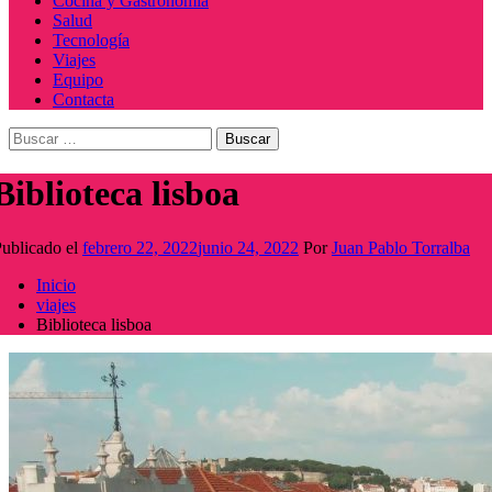
Cocina y Gastronomía
Salud
Tecnología
Viajes
Equipo
Contacta
Buscar:
Biblioteca lisboa
ublicado el
febrero 22, 2022
junio 24, 2022
Por
Juan Pablo Torralba
Inicio
viajes
Biblioteca lisboa