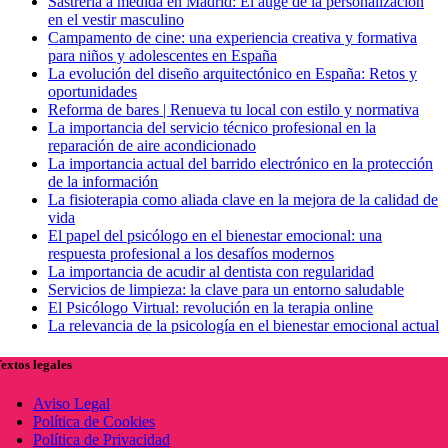
Sastrería a medida en Madrid: El auge de la personalización
en el vestir masculino
Campamento de cine: una experiencia creativa y formativa
para niños y adolescentes en España
La evolución del diseño arquitectónico en España: Retos y
oportunidades
Reforma de bares | Renueva tu local con estilo y normativa
La importancia del servicio técnico profesional en la
reparación de aire acondicionado
La importancia actual del barrido electrónico en la protección
de la información
La fisioterapia como aliada clave en la mejora de la calidad de
vida
El papel del psicólogo en el bienestar emocional: una
respuesta profesional a los desafíos modernos
La importancia de acudir al dentista con regularidad
Servicios de limpieza: la clave para un entorno saludable
El Psicólogo Virtual: revolución en la terapia online
La relevancia de la psicología en el bienestar emocional actual
extos legales
Aviso Legal
Política de Cookies
Política de Privacidad