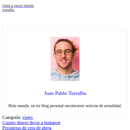
Viaje a japon desde
españa
Juan Pablo Torralba
Hola mundo, en mi blog personal encontrareis noticias de actualidad.
Categoría:
viajes
Navegación
Entrada
Cuanto dinero llevar a budapest
anterior:
Entrada
Pezoneras de cera de abeja