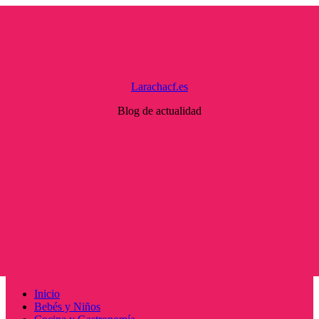
Saltar
al
contenido
Larachacf.es
Blog de actualidad
Menú
Inicio
principal
Bebés y Niños