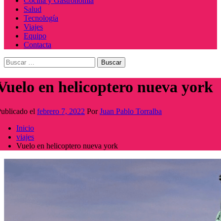
Cocina y Gastronomía
Salud
Tecnología
Viajes
Equipo
Contacta
Buscar:
Vuelo en helicoptero nueva york
ublicado el
febrero 7, 2022
Por
Juan Pablo Torralba
Inicio
viajes
Vuelo en helicoptero nueva york