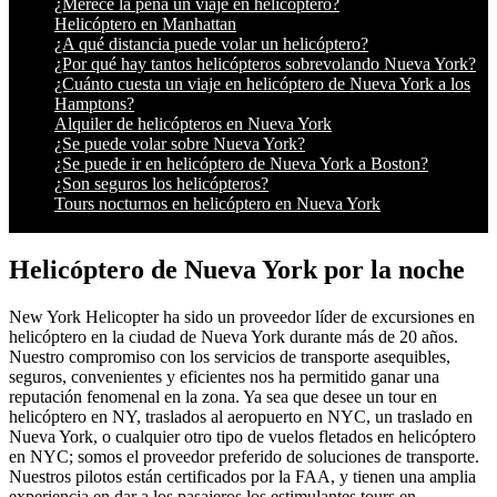
¿Merece la pena un viaje en helicóptero?
Helicóptero en Manhattan
¿A qué distancia puede volar un helicóptero?
¿Por qué hay tantos helicópteros sobrevolando Nueva York?
¿Cuánto cuesta un viaje en helicóptero de Nueva York a los
Hamptons?
Alquiler de helicópteros en Nueva York
¿Se puede volar sobre Nueva York?
¿Se puede ir en helicóptero de Nueva York a Boston?
¿Son seguros los helicópteros?
Tours nocturnos en helicóptero en Nueva York
Helicóptero de Nueva York por la noche
New York Helicopter ha sido un proveedor líder de excursiones en
helicóptero en la ciudad de Nueva York durante más de 20 años.
Nuestro compromiso con los servicios de transporte asequibles,
seguros, convenientes y eficientes nos ha permitido ganar una
reputación fenomenal en la zona. Ya sea que desee un tour en
helicóptero en NY, traslados al aeropuerto en NYC, un traslado en
Nueva York, o cualquier otro tipo de vuelos fletados en helicóptero
en NYC; somos el proveedor preferido de soluciones de transporte.
Nuestros pilotos están certificados por la FAA, y tienen una amplia
experiencia en dar a los pasajeros los estimulantes tours en