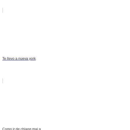
Te llevo a nueva york
Como ir de chiang mai a