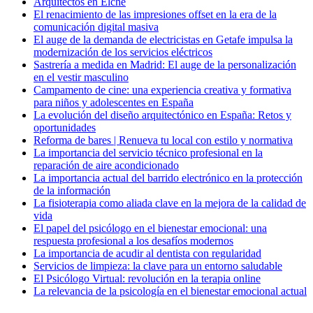
Arquitectos en Elche
El renacimiento de las impresiones offset en la era de la
comunicación digital masiva
El auge de la demanda de electricistas en Getafe impulsa la
modernización de los servicios eléctricos
Sastrería a medida en Madrid: El auge de la personalización
en el vestir masculino
Campamento de cine: una experiencia creativa y formativa
para niños y adolescentes en España
La evolución del diseño arquitectónico en España: Retos y
oportunidades
Reforma de bares | Renueva tu local con estilo y normativa
La importancia del servicio técnico profesional en la
reparación de aire acondicionado
La importancia actual del barrido electrónico en la protección
de la información
La fisioterapia como aliada clave en la mejora de la calidad de
vida
El papel del psicólogo en el bienestar emocional: una
respuesta profesional a los desafíos modernos
La importancia de acudir al dentista con regularidad
Servicios de limpieza: la clave para un entorno saludable
El Psicólogo Virtual: revolución en la terapia online
La relevancia de la psicología en el bienestar emocional actual