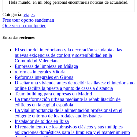
Hola mundo, en mi blog personal encontrareis noticias de actualidad.
Categoría:
viajes
Navegación
Entrada
Free tour oporto sandeman
anterior:
Entrada
Que ver en montpelier
de
siguiente:
entradas
Entradas recientes
El sector del interiorismo y la decoración se adapta a las
nuevas exigencias de confort y sostenibilidad en la
Comunidad Valenciana
Empresas de limpieza en Málaga
reformas integrales Vitoria
Reformas integrales en Girona
Diseñar una vivienda antes de recibir las llaves: el interiorismo
online facilita la puesta a punto de casas a distancia
Team building para empresas en Madrid
La transformación urbana mediante la rehabilitación de
edificios en la capital española
La vital importancia de la alimentación profesional en el
exigente entorno de los rodajes audiovisuales
Instalador de toldos en Ibiza
El renacimiento de los abrasivos clásicos y sus múltiples
aplicaciones domésticas para la limpieza y el mantenimiento