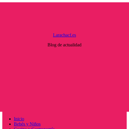
Saltar
al
contenido
Larachacf.es
Blog de actualidad
Menú
Inicio
principal
Bebés y Niños