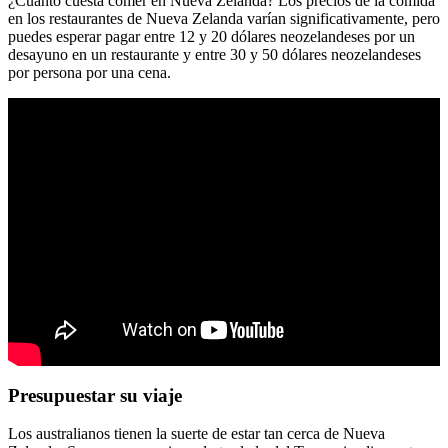
¿Cuánto cuesta comer en Nueva Zelanda? Los precios de la comida
en los restaurantes de Nueva Zelanda varían significativamente, pero
puedes esperar pagar entre 12 y 20 dólares neozelandeses por un
desayuno en un restaurante y entre 30 y 50 dólares neozelandeses
por persona por una cena.
Presupuestar su viaje
Los australianos tienen la suerte de estar tan cerca de Nueva