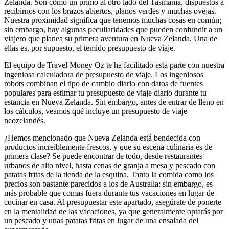
Zelanda. Son como un primo al otro lado del Tasmania, dispuestos a
recibirnos con los brazos abiertos, planos verdes y muchas ovejas.
Nuestra proximidad significa que tenemos muchas cosas en común;
sin embargo, hay algunas peculiaridades que pueden confundir a un
viajero que planea su primera aventura en Nueva Zelanda. Una de
ellas es, por supuesto, el temido presupuesto de viaje.
El equipo de Travel Money Oz te ha facilitado esta parte con nuestra
ingeniosa calculadora de presupuesto de viaje. Los ingeniosos
robots combinan el tipo de cambio diario con datos de fuentes
populares para estimar tu presupuesto de viaje diario durante tu
estancia en Nueva Zelanda. Sin embargo, antes de entrar de lleno en
los cálculos, veamos qué incluye un presupuesto de viaje
neozelandés.
¿Hemos mencionado que Nueva Zelanda está bendecida con
productos increíblemente frescos, y que su escena culinaria es de
primera clase? Se puede encontrar de todo, desde restaurantes
urbanos de alto nivel, hasta cenas de granja a mesa y pescado con
patatas fritas de la tienda de la esquina. Tanto la comida como los
precios son bastante parecidos a los de Australia; sin embargo, es
más probable que comas fuera durante tus vacaciones en lugar de
cocinar en casa. Al presupuestar este apartado, asegúrate de ponerte
en la mentalidad de las vacaciones, ya que generalmente optarás por
un pescado y unas patatas fritas en lugar de una ensalada del