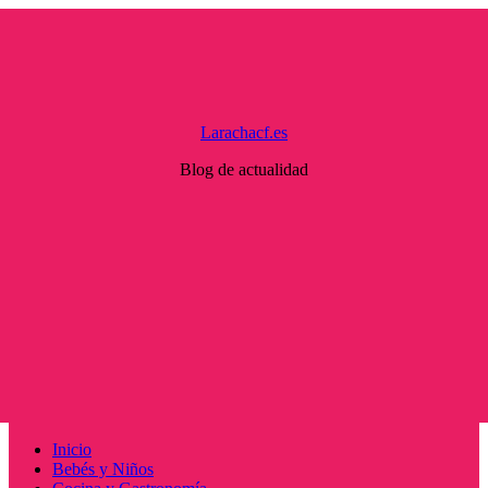
Saltar
al
contenido
Larachacf.es
Blog de actualidad
Menú
Inicio
principal
Bebés y Niños