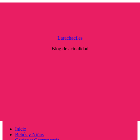
Saltar
al
contenido
Larachacf.es
Blog de actualidad
Menú
Inicio
principal
Bebés y Niños