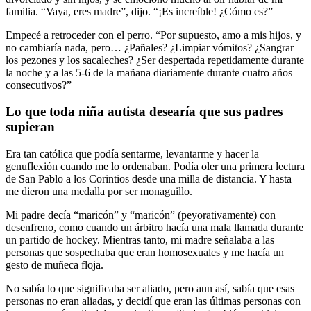
familia. “Vaya, eres madre”, dijo. “¡Es increíble! ¿Cómo es?”
Empecé a retroceder con el perro. “Por supuesto, amo a mis hijos, y
no cambiaría nada, pero… ¿Pañales? ¿Limpiar vómitos? ¿Sangrar
los pezones y los sacaleches? ¿Ser despertada repetidamente durante
la noche y a las 5-6 de la mañana diariamente durante cuatro años
consecutivos?”
Lo que toda niña autista desearía que sus padres
supieran
Era tan católica que podía sentarme, levantarme y hacer la
genuflexión cuando me lo ordenaban. Podía oler una primera lectura
de San Pablo a los Corintios desde una milla de distancia. Y hasta
me dieron una medalla por ser monaguillo.
Mi padre decía “maricón” y “maricón” (peyorativamente) con
desenfreno, como cuando un árbitro hacía una mala llamada durante
un partido de hockey. Mientras tanto, mi madre señalaba a las
personas que sospechaba que eran homosexuales y me hacía un
gesto de muñeca floja.
No sabía lo que significaba ser aliado, pero aun así, sabía que esas
personas no eran aliadas, y decidí que eran las últimas personas con