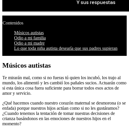
Contenidos
Músicos autistas
Odio a mi familia
Odio a mi madre
Lo que toda niña autista desearía que sus padres supieran
Músicos autistas
Te mirarán mal, como si no fueras tú quien los incubó, los trajo al
mundo, los alimentó y les cambió los pañales sucios. Actuarán como
si esta única cosa fuera suficiente para borrar todos esos actos de
amor y servicio.
¿Qué hacemos cuando nuestro corazón maternal se desmorona (o se
enfada) porque nuestros hijos actúan como si no les gustáramos?
¿Cuando tenemos la tentación de tomar nuestras decisiones de
crianza basándonos en las emociones de nuestros hijos en el
momento?