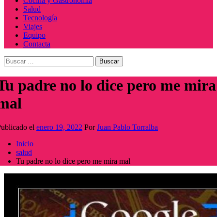
Cocina y Gastronomía
Salud
Tecnología
Viajes
Equipo
Contacta
Buscar:
Tu padre no lo dice pero me mira
mal
ublicado el
enero 19, 2022
Por
Juan Pablo Torralba
Inicio
salud
Tu padre no lo dice pero me mira mal