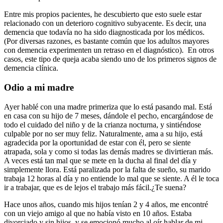
Entre mis propios pacientes, he descubierto que esto suele estar
relacionado con un deterioro cognitivo subyacente. Es decir, una
demencia que todavía no ha sido diagnosticada por los médicos.
(Por diversas razones, es bastante común que los adultos mayores
con demencia experimenten un retraso en el diagnóstico). En otros
casos, este tipo de queja acaba siendo uno de los primeros signos de
demencia clínica.
Odio a mi madre
Ayer hablé con una madre primeriza que lo está pasando mal. Está
en casa con su hijo de 7 meses, dándole el pecho, encargándose de
todo el cuidado del niño y de la crianza nocturna, y sintiéndose
culpable por no ser muy feliz. Naturalmente, ama a su hijo, está
agradecida por la oportunidad de estar con él, pero se siente
atrapada, sola y como si todas las demás madres se divirtieran más.
A veces está tan mal que se mete en la ducha al final del día y
simplemente llora. Está paralizada por la falta de sueño, su marido
trabaja 12 horas al día y no entiende lo mal que se siente. A él le toca
ir a trabajar, que es de lejos el trabajo más fácil.¿Te suena?
Hace unos años, cuando mis hijos tenían 2 y 4 años, me encontré
con un viejo amigo al que no había visto en 10 años. Estaba
divorciado y sin hijos, y se emocionó mucho al oír hablar de mi