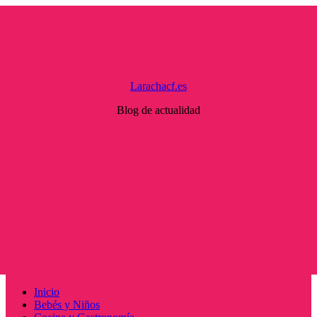
Saltar
al
contenido
Larachacf.es
Blog de actualidad
Menú
Inicio
principal
Bebés y Niños