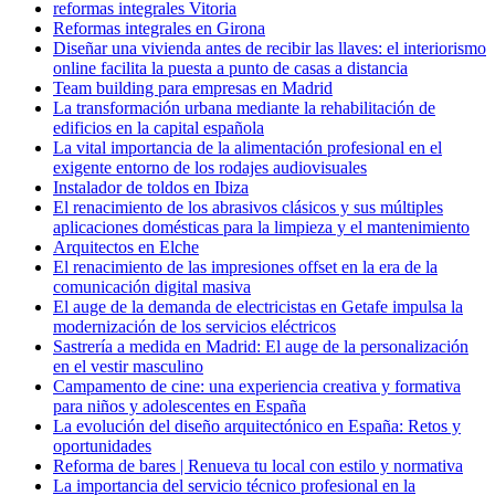
reformas integrales Vitoria
Reformas integrales en Girona
Diseñar una vivienda antes de recibir las llaves: el interiorismo
online facilita la puesta a punto de casas a distancia
Team building para empresas en Madrid
La transformación urbana mediante la rehabilitación de
edificios en la capital española
La vital importancia de la alimentación profesional en el
exigente entorno de los rodajes audiovisuales
Instalador de toldos en Ibiza
El renacimiento de los abrasivos clásicos y sus múltiples
aplicaciones domésticas para la limpieza y el mantenimiento
Arquitectos en Elche
El renacimiento de las impresiones offset en la era de la
comunicación digital masiva
El auge de la demanda de electricistas en Getafe impulsa la
modernización de los servicios eléctricos
Sastrería a medida en Madrid: El auge de la personalización
en el vestir masculino
Campamento de cine: una experiencia creativa y formativa
para niños y adolescentes en España
La evolución del diseño arquitectónico en España: Retos y
oportunidades
Reforma de bares | Renueva tu local con estilo y normativa
La importancia del servicio técnico profesional en la