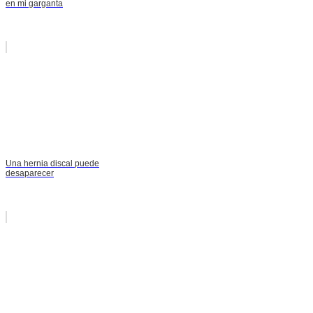
en mi garganta
Una hernia discal puede
desaparecer