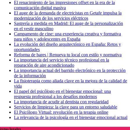
El renacimiento de las impresiones offset en la era de la
comunicación digital masiva
El auge de la demanda de electricistas en Getafe impulsa la
modernización de los servicios eléctricos
Sastrería a medida en Madrid: El auge de la personalización
en el vestir masculino
Campamento de cine: una experiencia creativa y formativa
para niños y adolescentes en España
La evolución del diseño arquitectónico en España: Retos y
oportunidades
Reforma de bares | Renueva tu local con estilo y normativa
La importancia del servicio técnico profesional en la
reparación de aire acondicionado
La importancia actual del barrido electrónico en la protección
de la información
La fisioterapia como aliada clave en la mejora de la calidad de
vida
El papel del psicólogo en el bienestar emocional: una
respuesta profesional a los desafíos modernos
La importancia de acudir al dentista con regularidad
Servicios de limpieza: la clave para un entorno saludable
El Psicólogo Virtual: revolución en la terapia online
La relevancia de la psicología en el bienestar emocional actual
extos legales