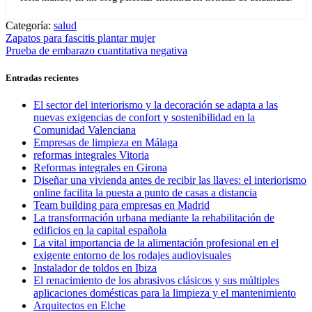
Categoría:
salud
Navegación
Entrada
Zapatos para fascitis plantar mujer
anterior:
Entrada
Prueba de embarazo cuantitativa negativa
de
siguiente:
entradas
Entradas recientes
El sector del interiorismo y la decoración se adapta a las
nuevas exigencias de confort y sostenibilidad en la
Comunidad Valenciana
Empresas de limpieza en Málaga
reformas integrales Vitoria
Reformas integrales en Girona
Diseñar una vivienda antes de recibir las llaves: el interiorismo
online facilita la puesta a punto de casas a distancia
Team building para empresas en Madrid
La transformación urbana mediante la rehabilitación de
edificios en la capital española
La vital importancia de la alimentación profesional en el
exigente entorno de los rodajes audiovisuales
Instalador de toldos en Ibiza
El renacimiento de los abrasivos clásicos y sus múltiples
aplicaciones domésticas para la limpieza y el mantenimiento
Arquitectos en Elche