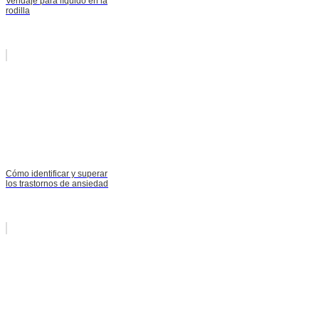
Vendaje para líquido en la
rodilla
Cómo identificar y superar
los trastornos de ansiedad