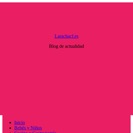
Saltar
al
contenido
Larachacf.es
Blog de actualidad
Menú
Inicio
principal
Bebés y Niños