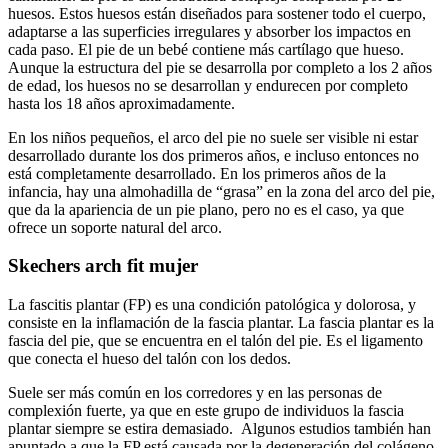
huesos. Estos huesos están diseñados para sostener todo el cuerpo,
adaptarse a las superficies irregulares y absorber los impactos en
cada paso. El pie de un bebé contiene más cartílago que hueso.
Aunque la estructura del pie se desarrolla por completo a los 2 años
de edad, los huesos no se desarrollan y endurecen por completo
hasta los 18 años aproximadamente.
En los niños pequeños, el arco del pie no suele ser visible ni estar
desarrollado durante los dos primeros años, e incluso entonces no
está completamente desarrollado. En los primeros años de la
infancia, hay una almohadilla de “grasa” en la zona del arco del pie,
que da la apariencia de un pie plano, pero no es el caso, ya que
ofrece un soporte natural del arco.
Skechers arch fit mujer
La fascitis plantar (FP) es una condición patológica y dolorosa, y
consiste en la inflamación de la fascia plantar. La fascia plantar es la
fascia del pie, que se encuentra en el talón del pie. Es el ligamento
que conecta el hueso del talón con los dedos.
Suele ser más común en los corredores y en las personas de
complexión fuerte, ya que en este grupo de individuos la fascia
plantar siempre se estira demasiado. Algunos estudios también han
apuntado a que la FP está causada por la degeneración del colágeno,