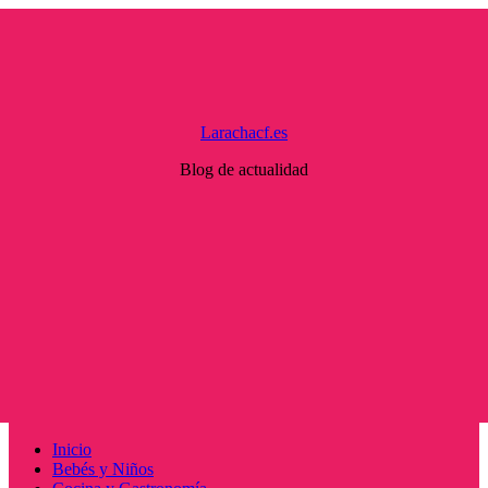
Saltar
al
contenido
Larachacf.es
Blog de actualidad
Menú
Inicio
principal
Bebés y Niños