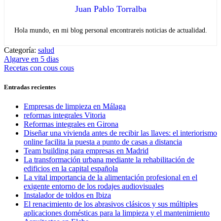
Juan Pablo Torralba
Hola mundo, en mi blog personal encontrareis noticias de actualidad.
Categoría:
salud
Navegación
Entrada
Algarve en 5 dias
anterior:
Entrada
Recetas con cous cous
de
siguiente:
entradas
Entradas recientes
Empresas de limpieza en Málaga
reformas integrales Vitoria
Reformas integrales en Girona
Diseñar una vivienda antes de recibir las llaves: el interiorismo
online facilita la puesta a punto de casas a distancia
Team building para empresas en Madrid
La transformación urbana mediante la rehabilitación de
edificios en la capital española
La vital importancia de la alimentación profesional en el
exigente entorno de los rodajes audiovisuales
Instalador de toldos en Ibiza
El renacimiento de los abrasivos clásicos y sus múltiples
aplicaciones domésticas para la limpieza y el mantenimiento