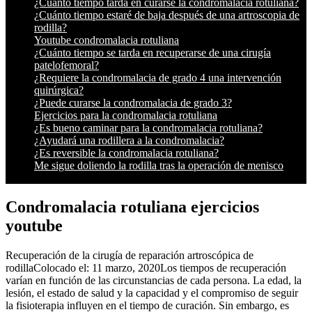
¿Cuánto tiempo tarda en curarse la condromalacia rotuliana?
¿Cuánto tiempo estaré de baja después de una artroscopia de
rodilla?
Youtube condromalacia rotuliana
¿Cuánto tiempo se tarda en recuperarse de una cirugía
patelofemoral?
¿Requiere la condromalacia de grado 4 una intervención
quirúrgica?
¿Puede curarse la condromalacia de grado 3?
Ejercicios para la condromalacia rotuliana
¿Es bueno caminar para la condromalacia rotuliana?
¿Ayudará una rodillera a la condromalacia?
¿Es reversible la condromalacia rotuliana?
Me sigue doliendo la rodilla tras la operación de menisco
Condromalacia rotuliana ejercicios
youtube
Recuperación de la cirugía de reparación artroscópica de
rodillaColocado el: 11 marzo, 2020Los tiempos de recuperación
varían en función de las circunstancias de cada persona. La edad, la
lesión, el estado de salud y la capacidad y el compromiso de seguir
la fisioterapia influyen en el tiempo de curación. Sin embargo, es