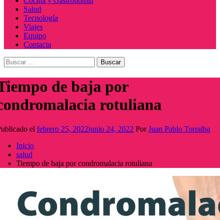
Cocina y Gastronomía
Salud
Tecnología
Viajes
Equipo
Contacta
Buscar:
Tiempo de baja por
condromalacia rotuliana
ublicado el
febrero 25, 2022
junio 24, 2022
Por
Juan Pablo Torralba
Inicio
salud
Tiempo de baja por condromalacia rotuliana