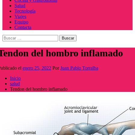
Cocina y Gastronomía
Salud
Tecnología
Viajes
Equipo
Contacta
Buscar:
Tendon del hombro inflamado
ublicado el
enero 25, 2022
Por
Juan Pablo Torralba
Inicio
salud
Tendon del hombro inflamado