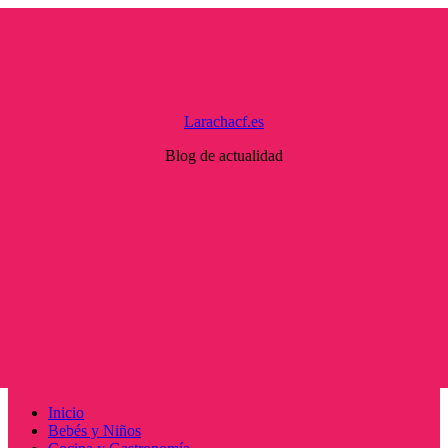
Saltar
al
contenido
Larachacf.es
Blog de actualidad
Menú
Inicio
principal
Bebés y Niños