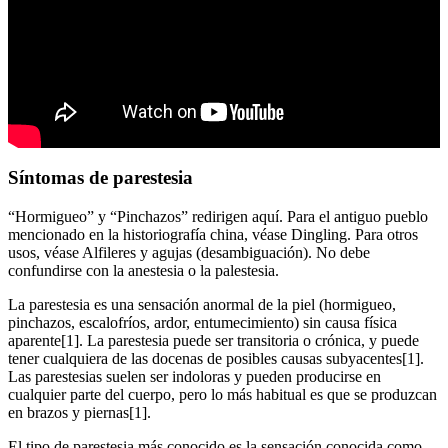
Síntomas de parestesia
“Hormigueo” y “Pinchazos” redirigen aquí. Para el antiguo pueblo
mencionado en la historiografía china, véase Dingling. Para otros
usos, véase Alfileres y agujas (desambiguación). No debe
confundirse con la anestesia o la palestesia.
La parestesia es una sensación anormal de la piel (hormigueo,
pinchazos, escalofríos, ardor, entumecimiento) sin causa física
aparente[1]. La parestesia puede ser transitoria o crónica, y puede
tener cualquiera de las docenas de posibles causas subyacentes[1].
Las parestesias suelen ser indoloras y pueden producirse en
cualquier parte del cuerpo, pero lo más habitual es que se produzcan
en brazos y piernas[1].
El tipo de parestesia más conocido es la sensación conocida como