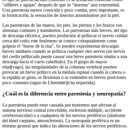
“alfileres y agujas” después de que se “duerma” una extremidad.
Una parestesia menos conocida y poco común, pero importante, es
la formicación, la sensación de insectos arrastrándose por la piel.
Las parestesias de las manos, los pies, las piernas y los brazos son
síntomas comunes y transitorios. Las parestesias más breves, del tipo
de descarga eléctrica, pueden producirse al pellizcar el nervio cubital
cerca del codo; este fenómeno se conoce coloquialmente como
golpear el “hueso de la risa”. Se pueden experimentar descargas
breves similares cuando se pellizca cualquier otro nervio (un nervio
del cuello pellizcado puede causar una breve parestesia similar a una
descarga hacia el cuero cabelludo). En el grupo de mayor
edad[vago], las irregularidades de la columna vertebral pueden
provocar un breve pellizco en la médula espinal cuando la cabeza o
la espalda se giran, se flexionan o se extienden en breves posiciones
poco comunes (signo de Lhermitte)[cita requerida].
¿Cuál es la diferencia entre parestesia y neuropatía?
La parestesia puede estar causada por trastornos que afectan al
sistema nervioso central (encefalitis, esclerosis múltiple, accidente
cerebrovascular) o a cualquiera de los nervios periféricos (síndrome
del túnel carpiano, aterosclerosis). La neuropatía periférica es un
término general que indica las alteraciones de los nervios periféricos.