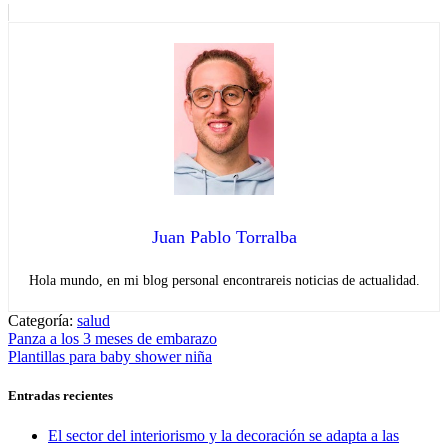
Juan Pablo Torralba
Hola mundo, en mi blog personal encontrareis noticias de actualidad.
Categoría:
salud
Navegación
Entrada
Panza a los 3 meses de embarazo
anterior:
Entrada
Plantillas para baby shower niña
de
siguiente:
entradas
Entradas recientes
El sector del interiorismo y la decoración se adapta a las