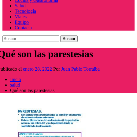
Cocina y Gastronomía
Salud
Tecnología
Viajes
Equipo
Contacta
Buscar:
Qué son las parestesias
ublicado el
enero 28, 2022
Por
Juan Pablo Torralba
Inicio
salud
Qué son las parestesias