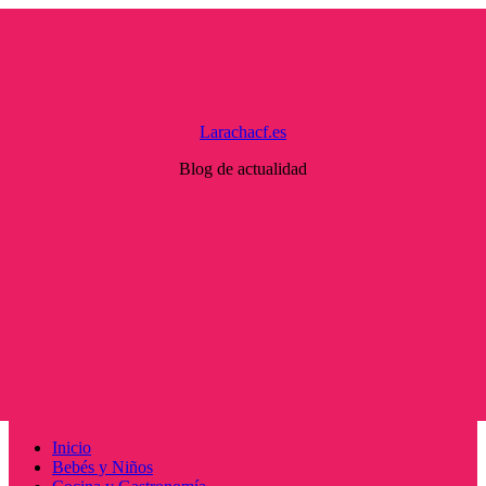
Saltar
al
contenido
Larachacf.es
Blog de actualidad
Menú
Inicio
principal
Bebés y Niños