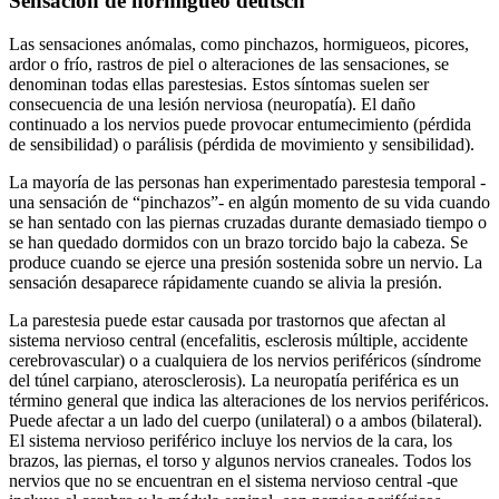
Sensación de hormigueo deutsch
Las sensaciones anómalas, como pinchazos, hormigueos, picores,
ardor o frío, rastros de piel o alteraciones de las sensaciones, se
denominan todas ellas parestesias. Estos síntomas suelen ser
consecuencia de una lesión nerviosa (neuropatía). El daño
continuado a los nervios puede provocar entumecimiento (pérdida
de sensibilidad) o parálisis (pérdida de movimiento y sensibilidad).
La mayoría de las personas han experimentado parestesia temporal -
una sensación de “pinchazos”- en algún momento de su vida cuando
se han sentado con las piernas cruzadas durante demasiado tiempo o
se han quedado dormidos con un brazo torcido bajo la cabeza. Se
produce cuando se ejerce una presión sostenida sobre un nervio. La
sensación desaparece rápidamente cuando se alivia la presión.
La parestesia puede estar causada por trastornos que afectan al
sistema nervioso central (encefalitis, esclerosis múltiple, accidente
cerebrovascular) o a cualquiera de los nervios periféricos (síndrome
del túnel carpiano, aterosclerosis). La neuropatía periférica es un
término general que indica las alteraciones de los nervios periféricos.
Puede afectar a un lado del cuerpo (unilateral) o a ambos (bilateral).
El sistema nervioso periférico incluye los nervios de la cara, los
brazos, las piernas, el torso y algunos nervios craneales. Todos los
nervios que no se encuentran en el sistema nervioso central -que