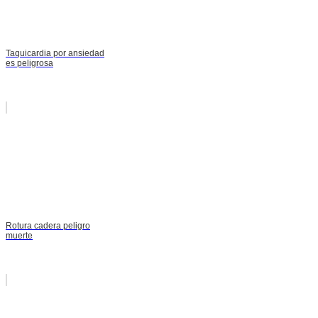
Taquicardia por ansiedad
es peligrosa
Rotura cadera peligro
muerte