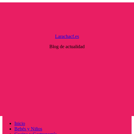
Saltar
al
contenido
Larachacf.es
Blog de actualidad
Menú
Inicio
principal
Bebés y Niños