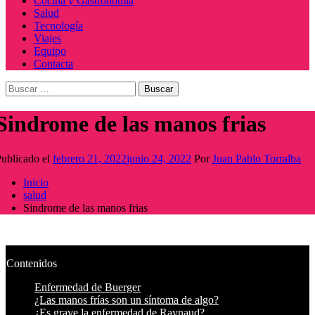
Cocina y Gastronomía
Salud
Tecnología
Viajes
Equipo
Contacta
Buscar:
Sindrome de las manos frias
ublicado el
febrero 21, 2022
junio 24, 2022
Por
Juan Pablo Torralba
Inicio
salud
Sindrome de las manos frias
Contenidos
Enfermedad de Buerger
¿Las manos frías son un síntoma de algo?
¿Es grave la enfermedad de Raynaud?