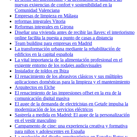
nuevas exigencias de confort y sostenibilidad en la
Comunidad Valenciana
Empresas de limpieza en Málaga
reformas integrales Vitoria
Reformas integrales en Girona
Diseñar una vivienda antes de recibir las llaves: el interiorismo
online facilita la puesta a punto de casas a distancia
Team building para empresas en Madrid
La transformación urbana mediante la rehabilitación de
edificios en la capital española
La vital importancia de la alimentación profesional en el
exigente entorno de los rodajes audiovisuales
Instalador de toldos en Ibiza
El renacimiento de los abrasivos clásicos y sus múltiples
aplicaciones domésticas para la limpieza y el mantenimiento
Arquitectos en Elche
El renacimiento de las impresiones offset en la era de la
comunicación digital masiva
El auge de la demanda de electricistas en Getafe impulsa la
modernización de los servicios eléctricos
Sastrería a medida en Madrid: El auge de la personalización
en el vestir masculino
Campamento de cine: una experiencia creativa y formativa
para niños y adolescentes en España
La evolución del diseño arquitectónico en España: Retos y