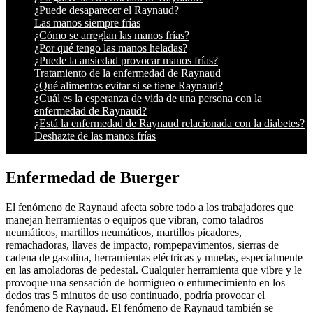
¿Puede desaparecer el Raynaud?
Las manos siempre frías
¿Cómo se arreglan las manos frías?
¿Por qué tengo las manos heladas?
¿Puede la ansiedad provocar manos frías?
Tratamiento de la enfermedad de Raynaud
¿Qué alimentos evitar si se tiene Raynaud?
¿Cuál es la esperanza de vida de una persona con la
enfermedad de Raynaud?
¿Está la enfermedad de Raynaud relacionada con la diabetes?
Deshazte de las manos frías
Enfermedad de Buerger
El fenómeno de Raynaud afecta sobre todo a los trabajadores que
manejan herramientas o equipos que vibran, como taladros
neumáticos, martillos neumáticos, martillos picadores,
remachadoras, llaves de impacto, rompepavimentos, sierras de
cadena de gasolina, herramientas eléctricas y muelas, especialmente
en las amoladoras de pedestal. Cualquier herramienta que vibre y le
provoque una sensación de hormigueo o entumecimiento en los
dedos tras 5 minutos de uso continuado, podría provocar el
fenómeno de Raynaud. El fenómeno de Raynaud también se