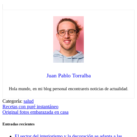
Juan Pablo Torralba
Hola mundo, en mi blog personal encontrareis noticias de actualidad.
Categoría:
salud
Navegación
Entrada
Recetas con puré instantáneo
anterior:
Entrada
Original fotos embarazada en casa
de
siguiente:
entradas
Entradas recientes
El sector del interiorismo y la decoración se adapta a las