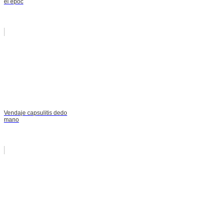
el epoc
Vendaje capsulitis dedo
mano