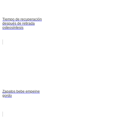
Tiempo de recuperación
después de retirada
osteosíntesis
Zapatos bebe empeine
gordo