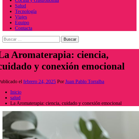
Cocina y Gastronomía
Salud
Tecnología
Viajes
Equipo
Contacta
Buscar:
La Aromaterapia: ciencia,
cuidado y conexión emocional
ublicado el
febrero 24, 2025
Por
Juan Pablo Torralba
Inicio
salud
La Aromaterapia: ciencia, cuidado y conexión emocional