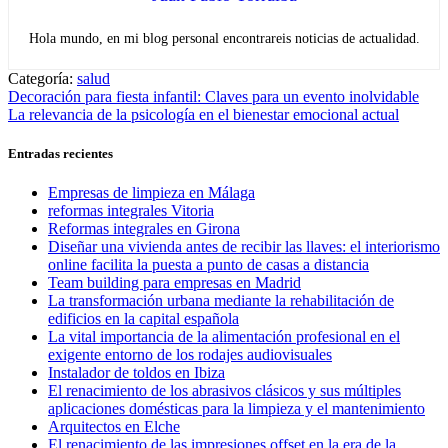
Hola mundo, en mi blog personal encontrareis noticias de actualidad.
Categoría:
salud
Navegación
Entrada
Decoración para fiesta infantil: Claves para un evento inolvidable
anterior:
Entrada
La relevancia de la psicología en el bienestar emocional actual
de
siguiente:
entradas
Entradas recientes
Empresas de limpieza en Málaga
reformas integrales Vitoria
Reformas integrales en Girona
Diseñar una vivienda antes de recibir las llaves: el interiorismo
online facilita la puesta a punto de casas a distancia
Team building para empresas en Madrid
La transformación urbana mediante la rehabilitación de
edificios en la capital española
La vital importancia de la alimentación profesional en el
exigente entorno de los rodajes audiovisuales
Instalador de toldos en Ibiza
El renacimiento de los abrasivos clásicos y sus múltiples
aplicaciones domésticas para la limpieza y el mantenimiento
Arquitectos en Elche
El renacimiento de las impresiones offset en la era de la