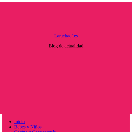
Saltar
al
contenido
Larachacf.es
Blog de actualidad
Menú
Inicio
principal
Bebés y Niños