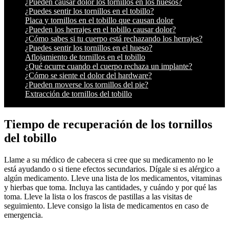
¿Pueden causar dolor los tornillos en los huesos?
¿Puedes sentir los tornillos en el tobillo?
Placa y tornillos en el tobillo que causan dolor
¿Pueden los herrajes en el tobillo causar dolor?
¿Cómo sabes si tu cuerpo está rechazando los herrajes?
¿Puedes sentir los tornillos en el hueso?
Aflojamiento de tornillos en el tobillo
¿Qué ocurre cuando el cuerpo rechaza un implante?
¿Cómo se siente el dolor del hardware?
¿Pueden moverse los tornillos del pie?
Extracción de tornillos del tobillo
Tiempo de recuperación de los tornillos
del tobillo
Llame a su médico de cabecera si cree que su medicamento no le
está ayudando o si tiene efectos secundarios. Dígale si es alérgico a
algún medicamento. Lleve una lista de los medicamentos, vitaminas
y hierbas que toma. Incluya las cantidades, y cuándo y por qué las
toma. Lleve la lista o los frascos de pastillas a las visitas de
seguimiento. Lleve consigo la lista de medicamentos en caso de
emergencia.