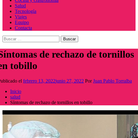
Cocina y Gastronomía
Salud
Tecnología
Viajes
Equipo
Contacta
Buscar:
Síntomas de rechazo de tornillos
en tobillo
ublicado el
febrero 13, 2022
junio 27, 2022
Por
Juan Pablo Torralba
Inicio
salud
Síntomas de rechazo de tornillos en tobillo