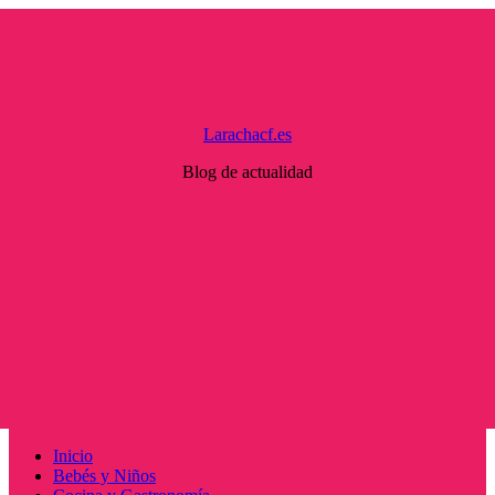
Saltar
al
contenido
Larachacf.es
Blog de actualidad
Menú
Inicio
principal
Bebés y Niños