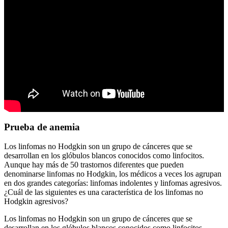
Prueba de anemia
Los linfomas no Hodgkin son un grupo de cánceres que se
desarrollan en los glóbulos blancos conocidos como linfocitos.
Aunque hay más de 50 trastornos diferentes que pueden
denominarse linfomas no Hodgkin, los médicos a veces los agrupan
en dos grandes categorías: linfomas indolentes y linfomas agresivos.
¿Cuál de las siguientes es una característica de los linfomas no
Hodgkin agresivos?
Los linfomas no Hodgkin son un grupo de cánceres que se
desarrollan en los glóbulos blancos conocidos como linfocitos.