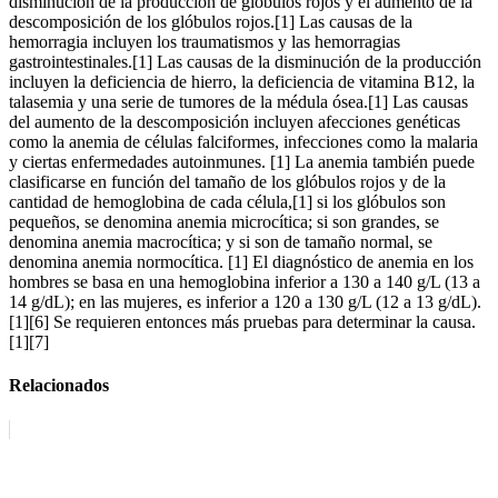
disminución de la producción de glóbulos rojos y el aumento de la
descomposición de los glóbulos rojos.[1] Las causas de la
hemorragia incluyen los traumatismos y las hemorragias
gastrointestinales.[1] Las causas de la disminución de la producción
incluyen la deficiencia de hierro, la deficiencia de vitamina B12, la
talasemia y una serie de tumores de la médula ósea.[1] Las causas
del aumento de la descomposición incluyen afecciones genéticas
como la anemia de células falciformes, infecciones como la malaria
y ciertas enfermedades autoinmunes. [1] La anemia también puede
clasificarse en función del tamaño de los glóbulos rojos y de la
cantidad de hemoglobina de cada célula,[1] si los glóbulos son
pequeños, se denomina anemia microcítica; si son grandes, se
denomina anemia macrocítica; y si son de tamaño normal, se
denomina anemia normocítica. [1] El diagnóstico de anemia en los
hombres se basa en una hemoglobina inferior a 130 a 140 g/L (13 a
14 g/dL); en las mujeres, es inferior a 120 a 130 g/L (12 a 13 g/dL).
[1][6] Se requieren entonces más pruebas para determinar la causa.
[1][7]
Relacionados