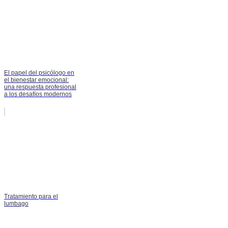
El papel del psicólogo en
el bienestar emocional:
una respuesta profesional
a los desafíos modernos
Tratamiento para el
lumbago