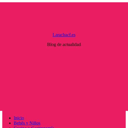
Saltar
al
contenido
Larachacf.es
Blog de actualidad
Menú
Inicio
principal
Bebés y Niños