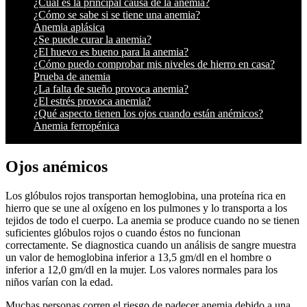
¿Cuál es la principal causa de la anemia?
¿Cómo se sabe si se tiene una anemia?
Anemia aplásica
¿Se puede curar la anemia?
¿El huevo es bueno para la anemia?
¿Cómo puedo comprobar mis niveles de hierro en casa?
Prueba de anemia
¿La falta de sueño provoca anemia?
¿El estrés provoca anemia?
¿Qué aspecto tienen los ojos cuando están anémicos?
Anemia ferropénica
Ojos anémicos
Los glóbulos rojos transportan hemoglobina, una proteína rica en
hierro que se une al oxígeno en los pulmones y lo transporta a los
tejidos de todo el cuerpo. La anemia se produce cuando no se tienen
suficientes glóbulos rojos o cuando éstos no funcionan
correctamente. Se diagnostica cuando un análisis de sangre muestra
un valor de hemoglobina inferior a 13,5 gm/dl en el hombre o
inferior a 12,0 gm/dl en la mujer. Los valores normales para los
niños varían con la edad.
Muchas personas corren el riesgo de padecer anemia debido a una