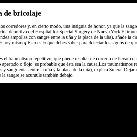
 de bricolaje
os corredores y, en cierto modo, una insignia de honor, ya que la sang
icina deportiva del Hospital for Special Surgery de Nueva York.El trau
randes ampollas con sangre entre la uña y la placa de la uña), añade la
 hoy mismo¡ Esto es lo que debes saber para detectar los signos de que 
 el traumatismo repetitivo, que puede resultar de correr o de llevar cu
pretado o flojo, es probable que ésta sea la causa.Los traumatismos re
es y sangrientas entre la uña y la placa de la uña), explica Sutera. Deja
e la sangre se acumule también debajo.