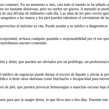
on comunes. En un momento u otro, casi todo el mundo se ha pillado u
den ser bastante dolorosas, pero no suelen ser graves. A menudo se puede
 de una décima de milímetro cada día. Las uñas de los pies crecen apro
anguíneo a las manos y los pies pueden ralentizar el crecimiento de la
aprovechar al máximo su cita. Puede ayudar a su médico a diagnosticar y
corporated, rechaza cualquier garantía o responsabilidad por el uso que
sarrollamos nuestro contenido.
ón y dolor, que pueden ser aliviados por un podólogo, un profesional es
el médico de urgencias puede drenar el exceso de líquido y aliviar la pr
dico si tiene otros síntomas como hinchazón o incapacidad para mover e
es de piel, que pueden provocar hemorragias o manchas oscuras bajo la 
como para que la sangre drene, lo que lleva uno o dos días. Durante est