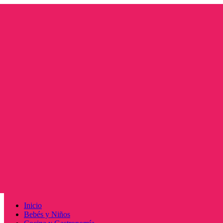
Saltar
al
contenido
Menú
Inicio
principal
Bebés y Niños