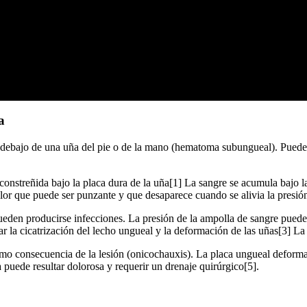
a
bajo de una uña del pie o de la mano (hematoma subungueal). Puede 
nstreñida bajo la placa dura de la uña[1] La sangre se acumula bajo la
lor que puede ser punzante y que desaparece cuando se alivia la presión
eden producirse infecciones. La presión de la ampolla de sangre puede 
car la cicatrización del lecho ungueal y la deformación de las uñas[3] L
mo consecuencia de la lesión (onicochauxis). La placa ungueal deforma
 puede resultar dolorosa y requerir un drenaje quirúrgico[5].