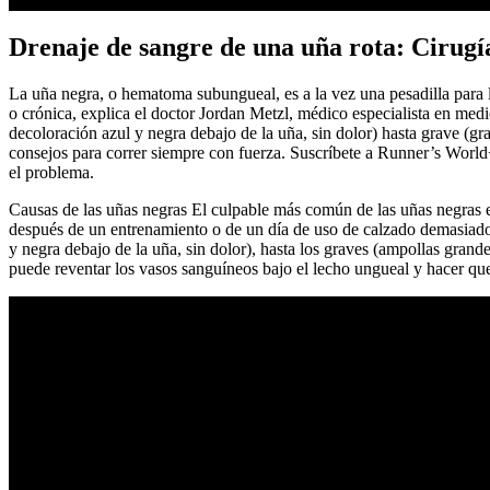
Drenaje de sangre de una uña rota: Cirugía
La uña negra, o hematoma subungueal, es a la vez una pesadilla para l
o crónica, explica el doctor Jordan Metzl, médico especialista en med
decoloración azul y negra debajo de la uña, sin dolor) hasta grave (g
consejos para correr siempre con fuerza. Suscríbete a Runner’s World+
el problema.
Causas de las uñas negras El culpable más común de las uñas negras es
después de un entrenamiento o de un día de uso de calzado demasiado a
y negra debajo de la uña, sin dolor), hasta los graves (ampollas grand
puede reventar los vasos sanguíneos bajo el lecho ungueal y hacer qu