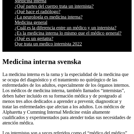
Medicina interna
¿Qué partes del cuerpo trata un internista?
¿Qué hace el radiólogo?
¿La neurología es medicina interna?
Medicina general
¿Cuál es la diferencia entre un médico y un internista?
¿Es la medicina interna lo mismo que el médico general?
¿Qué es un geriatra?
Que trata un medico internista 2022
Medicina interna svenska
La medicina interna es la rama y la especialidad de la medicina que
se ocupa del diagnóstico y el tratamiento no quirúrgico de las
enfermedades de los adultos, especialmente de los órganos internos.
Los médicos de medicina interna, también llamados “internistas”,
deben haber incluido en su formación médica y de postgrado al
menos tres años dedicados a aprender a prevenir, diagnosticar y
tratar las enfermedades que afectan a los adultos. Los médicos de
Alpharetta y Cumming Internal Medicine están altamente
cualificados y experimentados para atender todas sus necesidades de
atención médica.
Los internistas son a veces referidos como el “médico del médico”,