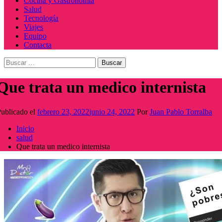
Cocina y Gastronomía
Salud
Tecnología
Viajes
Equipo
Contacta
Buscar:
Que trata un medico internista
ublicado el
febrero 23, 2022
junio 24, 2022
Por
Juan Pablo Torralba
Inicio
salud
Que trata un medico internista