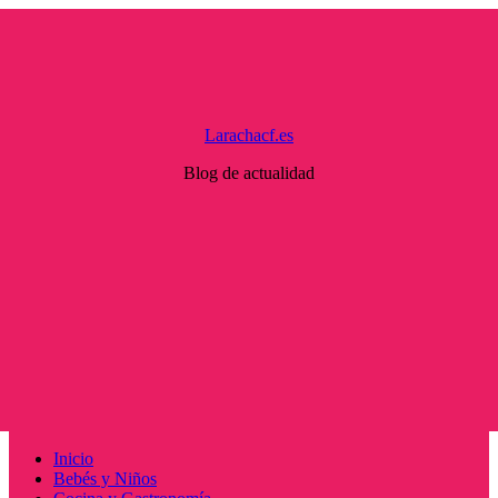
Saltar
al
contenido
Larachacf.es
Blog de actualidad
Menú
Inicio
principal
Bebés y Niños