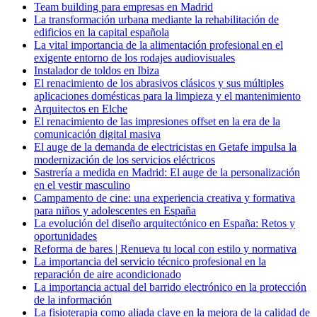
Team building para empresas en Madrid
La transformación urbana mediante la rehabilitación de
edificios en la capital española
La vital importancia de la alimentación profesional en el
exigente entorno de los rodajes audiovisuales
Instalador de toldos en Ibiza
El renacimiento de los abrasivos clásicos y sus múltiples
aplicaciones domésticas para la limpieza y el mantenimiento
Arquitectos en Elche
El renacimiento de las impresiones offset en la era de la
comunicación digital masiva
El auge de la demanda de electricistas en Getafe impulsa la
modernización de los servicios eléctricos
Sastrería a medida en Madrid: El auge de la personalización
en el vestir masculino
Campamento de cine: una experiencia creativa y formativa
para niños y adolescentes en España
La evolución del diseño arquitectónico en España: Retos y
oportunidades
Reforma de bares | Renueva tu local con estilo y normativa
La importancia del servicio técnico profesional en la
reparación de aire acondicionado
La importancia actual del barrido electrónico en la protección
de la información
La fisioterapia como aliada clave en la mejora de la calidad de