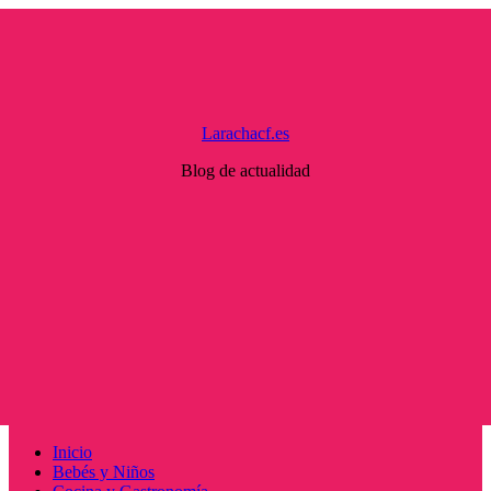
Saltar
al
contenido
Larachacf.es
Blog de actualidad
Menú
Inicio
principal
Bebés y Niños