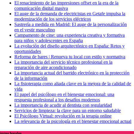
El renacimiento de las impresiones offset en la era de la
comunicación digital masiva
El auge de la demanda de electricistas en Getafe impulsa la
modernización de los servicios eléctricos
Sastrería a medida en Madrid: El auge de la personalización
en el vestir masculino
Campamento de cine: una experiencia creativa y formativa
para niños y adolescentes en España
La evolución del diseño arquitectónico en España: Retos y
oportunidades
Reforma de bares | Renueva tu local con estilo y normativa
La importancia del servicio técnico profesional en la
reparación de aire acondicionado
La importancia actual del barrido electrónico en la protección
de la información
La fisioterapia como aliada clave en la mejora de la calidad de
vida
El papel del psicólogo en el bienestar emocional: una
respuesta profesional a los desafíos modernos
La importancia de acudir al dentista con regularidad
Servicios de limpieza: la clave para un entorno saludable
El Psicólogo Virtual: revolución en la terapia online
La relevancia de la psicología en el bienestar emocional actual
extos legales