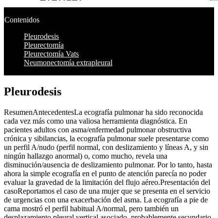
Contenidos
Pleurodesis
Pleurectomía
Pleurectomía Vats
Neumonectomía extrapleural
Pleurodesis
ResumenAntecedentesLa ecografía pulmonar ha sido reconocida
cada vez más como una valiosa herramienta diagnóstica. En
pacientes adultos con asma/enfermedad pulmonar obstructiva
crónica y sibilancias, la ecografía pulmonar suele presentarse como
un perfil A/nudo (perfil normal, con deslizamiento y líneas A, y sin
ningún hallazgo anormal) o, como mucho, revela una
disminución/ausencia de deslizamiento pulmonar. Por lo tanto, hasta
ahora la simple ecografía en el punto de atención parecía no poder
evaluar la gravedad de la limitación del flujo aéreo.Presentación del
casoReportamos el caso de una mujer que se presenta en el servicio
de urgencias con una exacerbación del asma. La ecografía a pie de
cama mostró el perfil habitual A/normal, pero también un
desplazamiento pleural vertical asociado, probablemente secundario