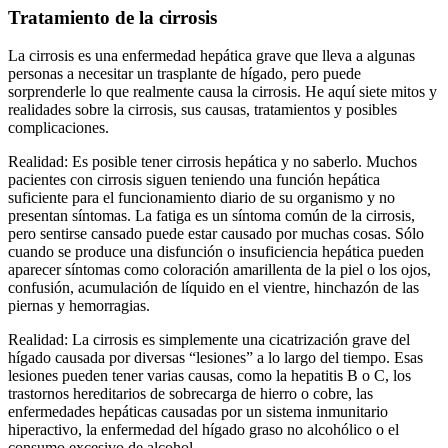
Tratamiento de la cirrosis
La cirrosis es una enfermedad hepática grave que lleva a algunas
personas a necesitar un trasplante de hígado, pero puede
sorprenderle lo que realmente causa la cirrosis. He aquí siete mitos y
realidades sobre la cirrosis, sus causas, tratamientos y posibles
complicaciones.
Realidad: Es posible tener cirrosis hepática y no saberlo. Muchos
pacientes con cirrosis siguen teniendo una función hepática
suficiente para el funcionamiento diario de su organismo y no
presentan síntomas. La fatiga es un síntoma común de la cirrosis,
pero sentirse cansado puede estar causado por muchas cosas. Sólo
cuando se produce una disfunción o insuficiencia hepática pueden
aparecer síntomas como coloración amarillenta de la piel o los ojos,
confusión, acumulación de líquido en el vientre, hinchazón de las
piernas y hemorragias.
Realidad: La cirrosis es simplemente una cicatrización grave del
hígado causada por diversas “lesiones” a lo largo del tiempo. Esas
lesiones pueden tener varias causas, como la hepatitis B o C, los
trastornos hereditarios de sobrecarga de hierro o cobre, las
enfermedades hepáticas causadas por un sistema inmunitario
hiperactivo, la enfermedad del hígado graso no alcohólico o el
consumo excesivo de alcohol.