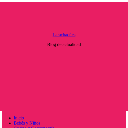
Saltar
al
contenido
Larachacf.es
Blog de actualidad
Menú
Inicio
principal
Bebés y Niños