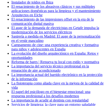
Instalador de toldos en Ibiza
El renacimiento de los abrasivos clásicos y sus múltiples
aplicaciones domésticas para la limpieza y el mantenimiento
Arquitectos en Elche
El renacimiento de las impresiones offset en la era de la
comunicación digital masiva
El auge de la demanda de electricistas en Getafe impulsa la
modernización de los servicios eléctricos
Sastrería a medida en Madrid: El auge de la personalización
en el vestir masculino
Campamento de cine: una experiencia creativa y formativa
para niños y adolescentes en España
La evolución del diseño arquitectónico en España: Retos y
oportunidades
Reforma de bares | Renueva tu local con estilo y normativa
La importancia del servicio técnico profesional en la
reparación de aire acondicionado
La importancia actual del barrido electrónico en la protección
de la información
La fisioterapia como aliada clave en la mejora de la calidad de
vida
El papel del psicólogo en el bienestar emocional: una
respuesta profesional a los desafíos modernos
La importancia de acudir al dentista con regularidad
Servicios de limpieza: la clave para un entorno saludable