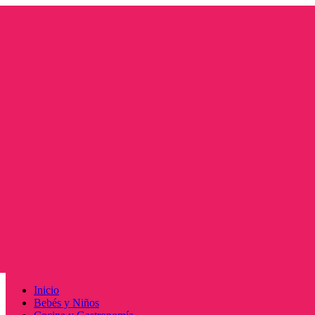
Saltar
al
contenido
Menú
Inicio
principal
Bebés y Niños