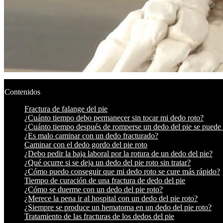
Contenidos
Fractura de falange del pie
¿Cuánto tiempo debo permanecer sin tocar mi dedo roto?
¿Cuánto tiempo después de romperse un dedo del pie se puede
¿Es malo caminar con un dedo fracturado?
Caminar con el dedo gordo del pie roto
¿Debo pedir la baja laboral por la rotura de un dedo del pie?
¿Qué ocurre si se deja un dedo del pie roto sin tratar?
¿Cómo puedo conseguir que mi dedo roto se cure más rápido?
Tiempo de curación de una fractura de dedo del pie
¿Cómo se duerme con un dedo del pie roto?
¿Merece la pena ir al hospital con un dedo del pie roto?
¿Siempre se produce un hematoma en un dedo del pie roto?
Tratamiento de las fracturas de los dedos del pie