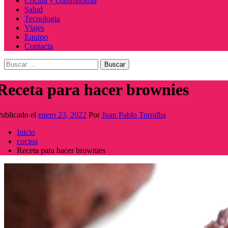
Cocina y Gastronomía
Salud
Tecnología
Viajes
Equipo
Contacta
Buscar:
Receta para hacer brownies
ublicado el
enero 23, 2022
Por
Juan Pablo Torralba
Inicio
cocina
Receta para hacer brownies