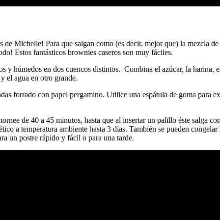
 de Michelle! Para que salgan como (es decir, mejor que) la mezcla de ca
todo! Estos fantásticos brownies caseros son muy fáciles.
y húmedos en dos cuencos distintos. Combina el azúcar, la harina, el a
 y el agua en otro grande.
as forrado con papel pergamino. Utilice una espátula de goma para exten
ornee de 40 a 45 minutos, hasta que al insertar un palillo éste salga 
mético a temperatura ambiente hasta 3 días. También se pueden congelar 
a un postre rápido y fácil o para una tarde.