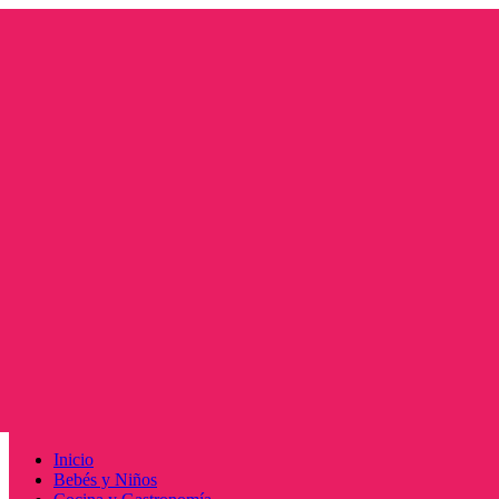
Saltar
al
contenido
Menú
Inicio
principal
Bebés y Niños