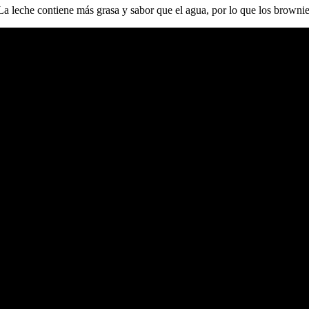
La leche contiene más grasa y sabor que el agua, por lo que los browni