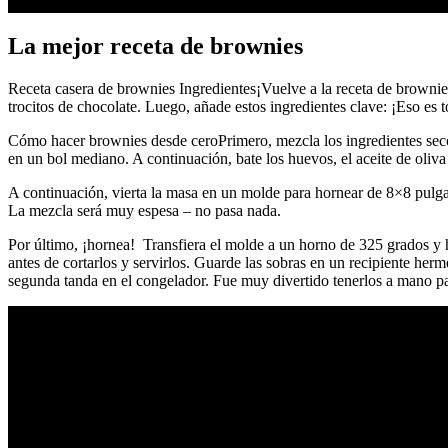
La mejor receta de brownies
Receta casera de brownies Ingredientes¡Vuelve a la receta de brownies
trocitos de chocolate. Luego, añade estos ingredientes clave: ¡Eso es 
Cómo hacer brownies desde ceroPrimero, mezcla los ingredientes secos 
en un bol mediano. A continuación, bate los huevos, el aceite de oliva
A continuación, vierta la masa en un molde para hornear de 8×8 pulgad
La mezcla será muy espesa – no pasa nada.
Por último, ¡hornea! Transfiera el molde a un horno de 325 grados y h
antes de cortarlos y servirlos. Guarde las sobras en un recipiente her
segunda tanda en el congelador. Fue muy divertido tenerlos a mano par