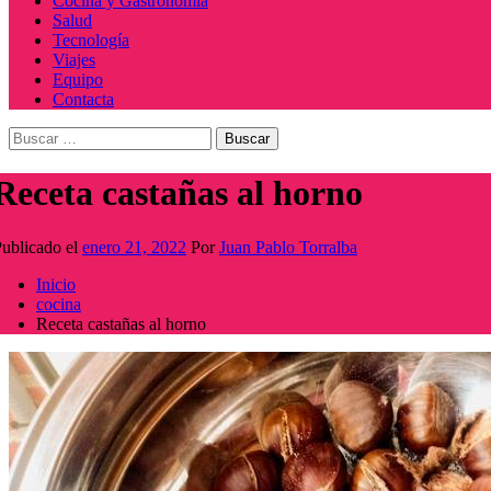
Cocina y Gastronomía
Salud
Tecnología
Viajes
Equipo
Contacta
Buscar:
Receta castañas al horno
ublicado el
enero 21, 2022
Por
Juan Pablo Torralba
Inicio
cocina
Receta castañas al horno