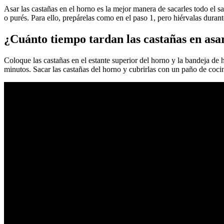
Asar las castañas en el horno es la mejor manera de sacarles todo el sa
o purés. Para ello, prepárelas como en el paso 1, pero hiérvalas durant
¿Cuánto tiempo tardan las castañas en asa
Coloque las castañas en el estante superior del horno y la bandeja de h
minutos. Sacar las castañas del horno y cubrirlas con un paño de cocin