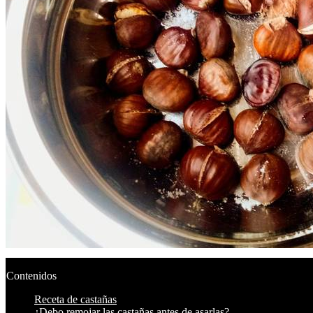
Contenidos
Receta de castañas
¿Debo remojar las castañas antes de asarlas?