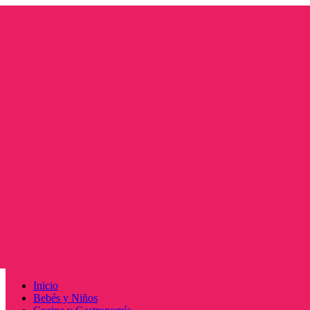
Saltar
al
contenido
Menú
Inicio
principal
Bebés y Niños