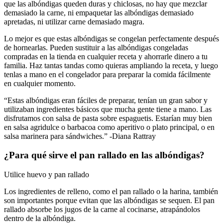
que las albóndigas queden duras y chiclosas, no hay que mezclar
demasiado la carne, ni empaquetar las albóndigas demasiado
apretadas, ni utilizar carne demasiado magra.
Lo mejor es que estas albóndigas se congelan perfectamente después
de hornearlas. Pueden sustituir a las albóndigas congeladas
compradas en la tienda en cualquier receta y ahorrarle dinero a tu
familia. Haz tantas tandas como quieras ampliando la receta, y luego
tenlas a mano en el congelador para preparar la comida fácilmente
en cualquier momento.
“Estas albóndigas eran fáciles de preparar, tenían un gran sabor y
utilizaban ingredientes básicos que mucha gente tiene a mano. Las
disfrutamos con salsa de pasta sobre espaguetis. Estarían muy bien
en salsa agridulce o barbacoa como aperitivo o plato principal, o en
salsa marinera para sándwiches.” -Diana Rattray
¿Para qué sirve el pan rallado en las albóndigas?
Utilice huevo y pan rallado
Los ingredientes de relleno, como el pan rallado o la harina, también
son importantes porque evitan que las albóndigas se sequen. El pan
rallado absorbe los jugos de la carne al cocinarse, atrapándolos
dentro de la albóndiga.