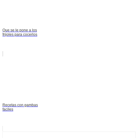
Que se le pone a los
frijoles para cocerlos
Recetas con gambas
faciles