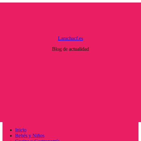
Saltar
al
contenido
Larachacf.es
Blog de actualidad
Menú
Inicio
principal
Bebés y Niños