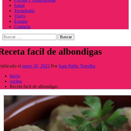
Cocina y Gastronomía
Salud
Tecnología
Viajes
Equipo
Contacta
Buscar:
Receta facil de albondigas
ublicado el
enero 20, 2022
Por
Juan Pablo Torralba
Inicio
cocina
Receta facil de albondigas