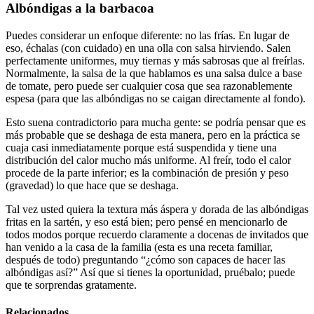
Albóndigas a la barbacoa
Puedes considerar un enfoque diferente: no las frías. En lugar de
eso, échalas (con cuidado) en una olla con salsa hirviendo. Salen
perfectamente uniformes, muy tiernas y más sabrosas que al freírlas.
Normalmente, la salsa de la que hablamos es una salsa dulce a base
de tomate, pero puede ser cualquier cosa que sea razonablemente
espesa (para que las albóndigas no se caigan directamente al fondo).
Esto suena contradictorio para mucha gente: se podría pensar que es
más probable que se deshaga de esta manera, pero en la práctica se
cuaja casi inmediatamente porque está suspendida y tiene una
distribución del calor mucho más uniforme. Al freír, todo el calor
procede de la parte inferior; es la combinación de presión y peso
(gravedad) lo que hace que se deshaga.
Tal vez usted quiera la textura más áspera y dorada de las albóndigas
fritas en la sartén, y eso está bien; pero pensé en mencionarlo de
todos modos porque recuerdo claramente a docenas de invitados que
han venido a la casa de la familia (esta es una receta familiar,
después de todo) preguntando “¿cómo son capaces de hacer las
albóndigas así?” Así que si tienes la oportunidad, pruébalo; puede
que te sorprendas gratamente.
Relacionados