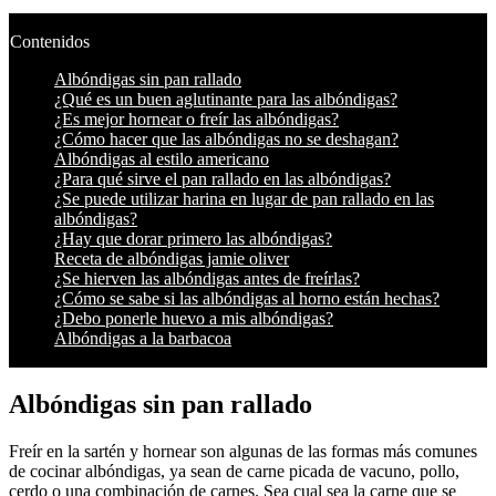
Contenidos
Albóndigas sin pan rallado
¿Qué es un buen aglutinante para las albóndigas?
¿Es mejor hornear o freír las albóndigas?
¿Cómo hacer que las albóndigas no se deshagan?
Albóndigas al estilo americano
¿Para qué sirve el pan rallado en las albóndigas?
¿Se puede utilizar harina en lugar de pan rallado en las
albóndigas?
¿Hay que dorar primero las albóndigas?
Receta de albóndigas jamie oliver
¿Se hierven las albóndigas antes de freírlas?
¿Cómo se sabe si las albóndigas al horno están hechas?
¿Debo ponerle huevo a mis albóndigas?
Albóndigas a la barbacoa
Albóndigas sin pan rallado
Freír en la sartén y hornear son algunas de las formas más comunes
de cocinar albóndigas, ya sean de carne picada de vacuno, pollo,
cerdo o una combinación de carnes. Sea cual sea la carne que se