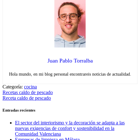
Juan Pablo Torralba
Hola mundo, en mi blog personal encontrareis noticias de actualidad.
Categoría:
cocina
Navegación
Entrada
Recetas caldo de pescado
anterior:
Entrada
Receta caldo de pescado
de
siguiente:
entradas
Entradas recientes
El sector del interiorismo y la decoración se adapta a las
nuevas exigencias de confort y sostenibilidad en la
Comunidad Valenciana
Empresas de limpieza en Málaga