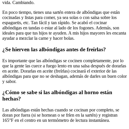
vida. Cambiando.
En poco tiempo, tienes una sartén entera de albóndigas que están
cocinadas y listas para comer, ya sea solas o con salsa sobre los
espaguetis, etc. Tan fácil y tan rápido. Se acabó el cocinar
albóndigas en tandas o estar al lado de los fogones. Además, son
ideales para que tus hijos te ayuden. A mis hijos mayores les encanta
ayudar a mezclar la carne y hacer bolas.
¿Se hierven las albóndigas antes de freírlas?
Es importante que las albóndigas se cocinen completamente, por lo
que la gente las cuece a fuego lento en una salsa después de dorarlas
en aceite. Dorarlas en aceite (freírlas) cocinará el exterior de las
albóndigas para que no se deshagan, además de darles un buen color
y sabor.
¿Cómo se sabe si las albóndigas al horno están
hechas?
Las albóndigas están hechas cuando se cocinan por completo, se
doran por fuera (si se hornean o se fríen en la sartén) y registran
165°F en el centro en un termómetro de lectura instantánea.