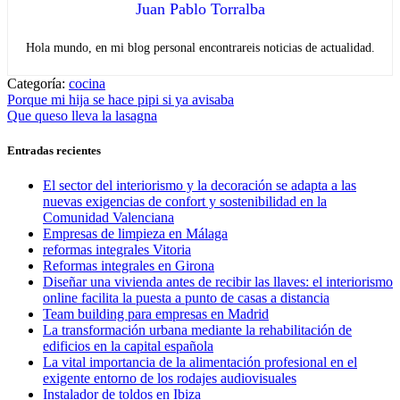
Juan Pablo Torralba
Hola mundo, en mi blog personal encontrareis noticias de actualidad.
Categoría:
cocina
Navegación
Entrada
Porque mi hija se hace pipi si ya avisaba
anterior:
Entrada
Que queso lleva la lasagna
de
siguiente:
entradas
Entradas recientes
El sector del interiorismo y la decoración se adapta a las
nuevas exigencias de confort y sostenibilidad en la
Comunidad Valenciana
Empresas de limpieza en Málaga
reformas integrales Vitoria
Reformas integrales en Girona
Diseñar una vivienda antes de recibir las llaves: el interiorismo
online facilita la puesta a punto de casas a distancia
Team building para empresas en Madrid
La transformación urbana mediante la rehabilitación de
edificios en la capital española
La vital importancia de la alimentación profesional en el
exigente entorno de los rodajes audiovisuales
Instalador de toldos en Ibiza