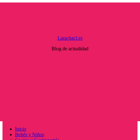
Saltar
al
contenido
Larachacf.es
Blog de actualidad
Menú
Inicio
principal
Bebés y Niños