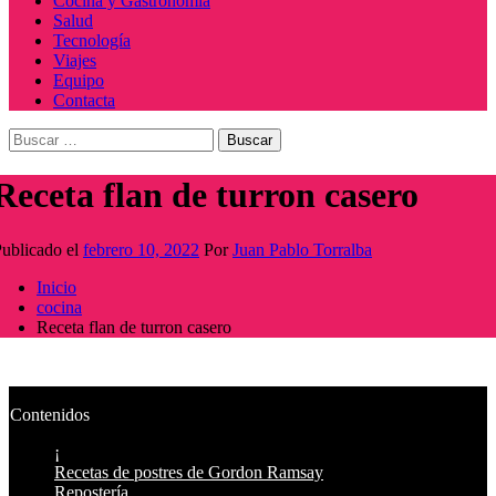
Cocina y Gastronomía
Salud
Tecnología
Viajes
Equipo
Contacta
Buscar:
Receta flan de turron casero
ublicado el
febrero 10, 2022
Por
Juan Pablo Torralba
Inicio
cocina
Receta flan de turron casero
Contenidos
¡
Recetas de postres de Gordon Ramsay
Repostería