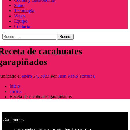
Cocina y Gastronomía
Salud
Tecnología
Viajes
Equipo
Contacta
Buscar:
Receta de cacahuates
garapiñados
ublicado el
enero 24, 2022
Por
Juan Pablo Torralba
Inicio
cocina
Receta de cacahuates garapiñados
Contenidos
Cacahuetes mexicanos recubiertos de rojo