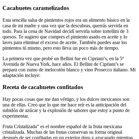
Cacahuetes caramelizados
Esta sencilla salsa de pimientos rojos era un alimento básico en la
casa de mi madre y una vez que la descubras, querrás servirla en
todo. Para la cena de Navidad decidí servirla sobre tortellini de 3
quesos. Te sugiero que compres el pimiento asado en aceite y lo
laves para eliminar el exceso de aceite. También puedes asar los
pimientos tú mismo, pero esto lleva un poco más de tiempo.
La primera vez que probé un Bellini fue en Cipriani’s, en la 5ª
Avenida de Nueva York, hace años. El Bellini de Cipriani’s se
prepara con zumo de melocotón blanco y vino Prosecco italiano. Mi
adaptación incluye:
Receta de cacahuetes confitados
Hay pocas cosas que me dan vértigo, y los dulces mexicanos son
una de ellas. Creo que lo que me hace reír es la anticipación del
subidón de azúcar y la explosión de sabores que estoy a punto de
experimentar.
Fruta Cristalizada” es el nombre español de la fruta mexicana
cristalizada. Muchas de las frutas conservan su forma original
después de ser confitadas en un exterior duro y azucarado mientras