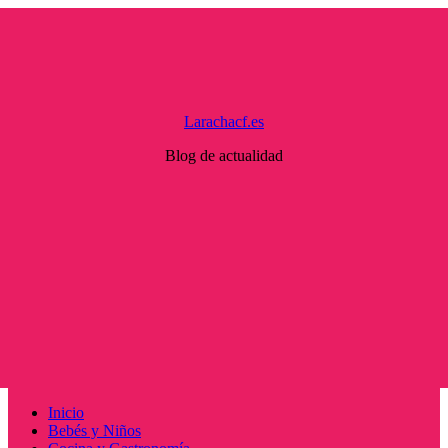
Saltar
al
contenido
Larachacf.es
Blog de actualidad
Menú
Inicio
principal
Bebés y Niños