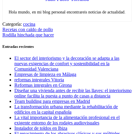
Hola mundo, en mi blog personal encontrareis noticias de actualidad.
Categoría:
cocina
Navegación
Entrada
Recetas con caldo de pollo
anterior:
Entrada
Rodilla hinchada que hacer
de
siguiente:
entradas
Entradas recientes
El sector del interiorismo y la decoración se adapta a las
nuevas exigencias de confort y sostenibilidad en la
Comunidad Valenciana
Empresas de limpieza en Málaga
reformas integrales Vitoria
Reformas integrales en Girona
Diseñar una vivienda antes de recibir las llaves: el interiorismo
online facilita la puesta a punto de casas a distancia
Team building para empresas en Madrid
La transformación urbana mediante la rehabilitación de
edificios en la capital española
La vital importancia de la alimentación profesional en el
exigente entorno de los rodajes audiovisuales
Instalador de toldos en Ibiza
El renacimiento de los abrasivos clásicos y sus múltiples