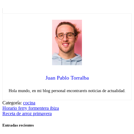
Juan Pablo Torralba
Hola mundo, en mi blog personal encontrareis noticias de actualidad.
Categoría:
cocina
Navegación
Entrada
Horario ferry formentera ibiza
anterior:
Entrada
Receta de arroz primavera
de
siguiente:
entradas
Entradas recientes