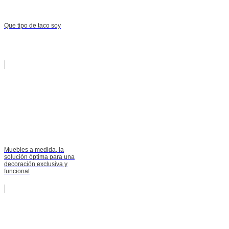
Que tipo de taco soy
Muebles a medida, la
solución óptima para una
decoración exclusiva y
funcional