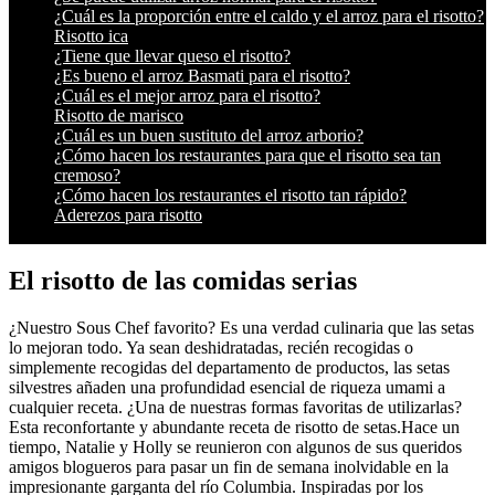
¿Cuál es la proporción entre el caldo y el arroz para el risotto?
Risotto ica
¿Tiene que llevar queso el risotto?
¿Es bueno el arroz Basmati para el risotto?
¿Cuál es el mejor arroz para el risotto?
Risotto de marisco
¿Cuál es un buen sustituto del arroz arborio?
¿Cómo hacen los restaurantes para que el risotto sea tan
cremoso?
¿Cómo hacen los restaurantes el risotto tan rápido?
Aderezos para risotto
El risotto de las comidas serias
¿Nuestro Sous Chef favorito? Es una verdad culinaria que las setas
lo mejoran todo. Ya sean deshidratadas, recién recogidas o
simplemente recogidas del departamento de productos, las setas
silvestres añaden una profundidad esencial de riqueza umami a
cualquier receta. ¿Una de nuestras formas favoritas de utilizarlas?
Esta reconfortante y abundante receta de risotto de setas.Hace un
tiempo, Natalie y Holly se reunieron con algunos de sus queridos
amigos blogueros para pasar un fin de semana inolvidable en la
impresionante garganta del río Columbia. Inspiradas por los