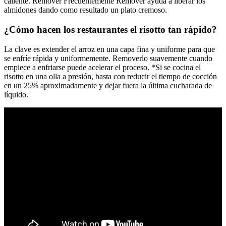
caliente. Remover Frecuentemente Remover ayuda a liberar los
almidones dando como resultado un plato cremoso.
¿Cómo hacen los restaurantes el risotto tan rápido?
La clave es extender el arroz en una capa fina y uniforme para que
se enfríe rápida y uniformemente. Removerlo suavemente cuando
empiece a enfriarse puede acelerar el proceso. *Si se cocina el
risotto en una olla a presión, basta con reducir el tiempo de cocción
en un 25% aproximadamente y dejar fuera la última cucharada de
líquido.