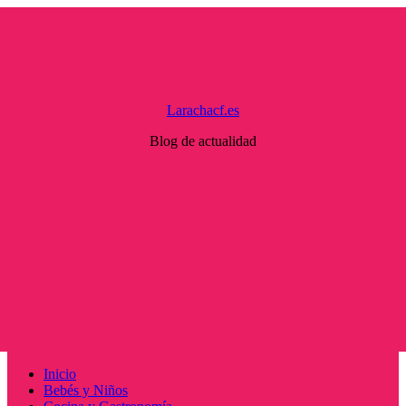
Saltar
al
contenido
Larachacf.es
Blog de actualidad
Menú
Inicio
principal
Bebés y Niños