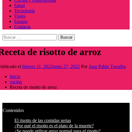
Cocina y Gastronomía
Salud
Tecnología
Viajes
Equipo
Contacta
Buscar:
Receta de risotto de arroz
ublicado el
febrero 11, 2022
junio 27, 2022
Por
Juan Pablo Torralba
Inicio
cocina
Receta de risotto de arroz
Contenidos
El risotto de las comidas serias
¿Por qué el risotto es el plato de la muerte?
¿Se puede utilizar arroz normal para el risotto?