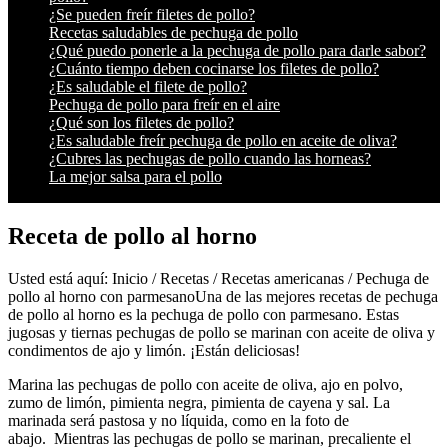
¿Se pueden freír filetes de pollo?
Recetas saludables de pechuga de pollo
¿Qué puedo ponerle a la pechuga de pollo para darle sabor?
¿Cuánto tiempo deben cocinarse los filetes de pollo?
¿Es saludable el filete de pollo?
Pechuga de pollo para freír en el aire
¿Qué son los filetes de pollo?
¿Es saludable freír pechuga de pollo en aceite de oliva?
¿Cubres las pechugas de pollo cuando las horneas?
La mejor salsa para el pollo
Receta de pollo al horno
Usted está aquí: Inicio / Recetas / Recetas americanas / Pechuga de
pollo al horno con parmesanoUna de las mejores recetas de pechuga
de pollo al horno es la pechuga de pollo con parmesano. Estas
jugosas y tiernas pechugas de pollo se marinan con aceite de oliva y
condimentos de ajo y limón. ¡Están deliciosas!
Marina las pechugas de pollo con aceite de oliva, ajo en polvo,
zumo de limón, pimienta negra, pimienta de cayena y sal. La
marinada será pastosa y no líquida, como en la foto de
abajo. Mientras las pechugas de pollo se marinan, precaliente el