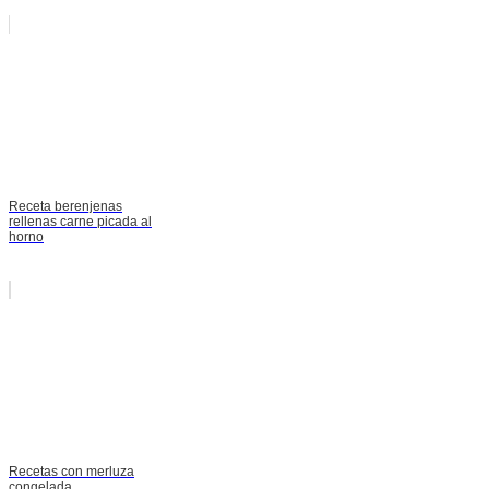
Receta berenjenas
rellenas carne picada al
horno
Recetas con merluza
congelada