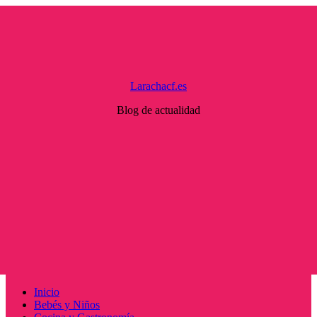
Saltar
al
contenido
Larachacf.es
Blog de actualidad
Menú
Inicio
principal
Bebés y Niños