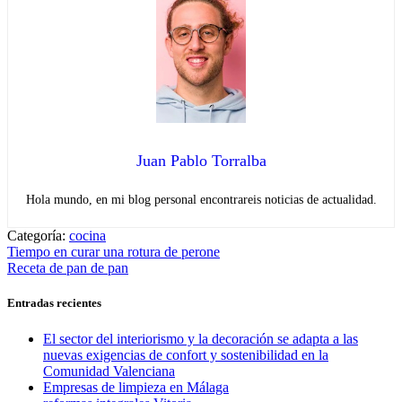
Juan Pablo Torralba
Hola mundo, en mi blog personal encontrareis noticias de actualidad.
Categoría:
cocina
Navegación
Entrada
Tiempo en curar una rotura de perone
anterior:
Entrada
Receta de pan de pan
de
siguiente:
entradas
Entradas recientes
El sector del interiorismo y la decoración se adapta a las
nuevas exigencias de confort y sostenibilidad en la
Comunidad Valenciana
Empresas de limpieza en Málaga