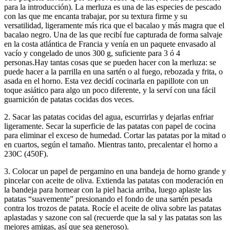
para la introducción). La merluza es una de las especies de pescado
con las que me encanta trabajar, por su textura firme y su
versatilidad, ligeramente más rica que el bacalao y más magra que el
bacalao negro. Una de las que recibí fue capturada de forma salvaje
en la costa atlántica de Francia y venía en un paquete envasado al
vacío y congelado de unos 300 g, suficiente para 3 ó 4
personas.Hay tantas cosas que se pueden hacer con la merluza: se
puede hacer a la parrilla en una sartén o al fuego, rebozada y frita, o
asada en el horno. Esta vez decidí cocinarla en papillote con un
toque asiático para algo un poco diferente, y la serví con una fácil
guarnición de patatas cocidas dos veces.
2. Sacar las patatas cocidas del agua, escurrirlas y dejarlas enfriar
ligeramente. Secar la superficie de las patatas con papel de cocina
para eliminar el exceso de humedad. Cortar las patatas por la mitad o
en cuartos, según el tamaño. Mientras tanto, precalentar el horno a
230C (450F).
3. Colocar un papel de pergamino en una bandeja de horno grande y
pincelar con aceite de oliva. Extienda las patatas con moderación en
la bandeja para hornear con la piel hacia arriba, luego aplaste las
patatas “suavemente” presionando el fondo de una sartén pesada
contra los trozos de patata. Rocíe el aceite de oliva sobre las patatas
aplastadas y sazone con sal (recuerde que la sal y las patatas son las
mejores amigas, así que sea generoso).