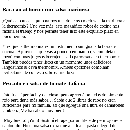
Bacalao al horno con salsa marinera
¿Qué os parece si preparamos una deliciosa merluza a la marinera en
la thermomix? Una vez más, este magnífico robot de cocina nos
facilita el trabajo y nos permite tener listo este exquisito plato en
poco tiempo.
Y es que la thermomix es un instrumento sin igual a la hora de
cocinar. Aprovecha que vas a ponerla en marcha, y completa el
menú con unas jugosas berenjenas a la parmesana en thermomix.
También puedes tener listos en un momento unos deliciosos
langostinos al cava thermomix. Ambas opciones combinan
perfectamente con esta sabrosa merluza.
Pescado en salsa de tomate italiana
Esto fue súper fácil y delicioso, pero agregué hojuelas de pimiento
rojo para darle más sabor… Sabía que 2 libras de rape no eran
suficientes para mi familia, así que agregué una libra de camarones
también. ¡Me ha salido muy bien!
¡Muy bueno! ¡Yum! Sustituí el rape por un filete de petirrojo recién
capturado. Hice una salsa extra que añadí a la pasta integral de