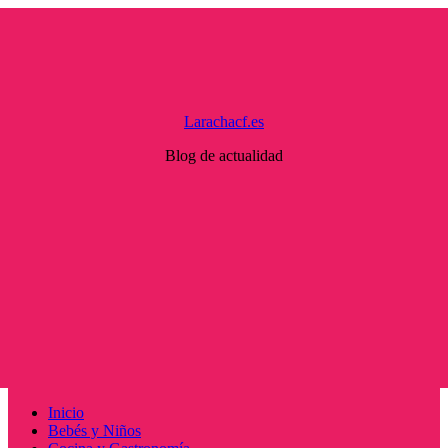
Saltar
al
contenido
Larachacf.es
Blog de actualidad
Menú
Inicio
principal
Bebés y Niños