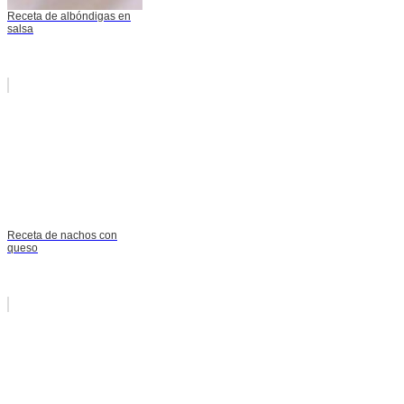
Receta de albóndigas en
salsa
Receta de nachos con
queso