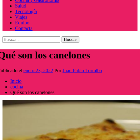
Cocina y Gastronomía
Salud
Tecnología
Viajes
Equipo
Contacta
Buscar:
Qué son los canelones
ublicado el
enero 23, 2022
Por
Juan Pablo Torralba
Inicio
cocina
Qué son los canelones