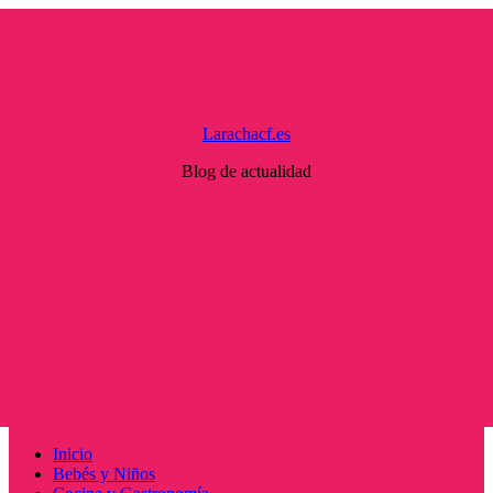
Saltar
al
contenido
Larachacf.es
Blog de actualidad
Menú
Inicio
principal
Bebés y Niños