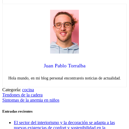
Juan Pablo Torralba
Hola mundo, en mi blog personal encontrareis noticias de actualidad.
Categoría:
cocina
Navegación
Entrada
Tendones de la cadera
anterior:
Entrada
Sintomas de la anemia en niños
de
siguiente:
entradas
Entradas recientes
El sector del interiorismo y la decoración se adapta a las
nuevas exigencias de confort y sostenibilidad en la