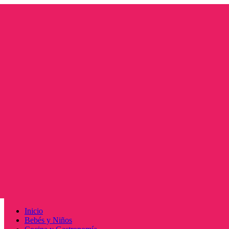
Saltar
al
contenido
Menú
Inicio
principal
Bebés y Niños