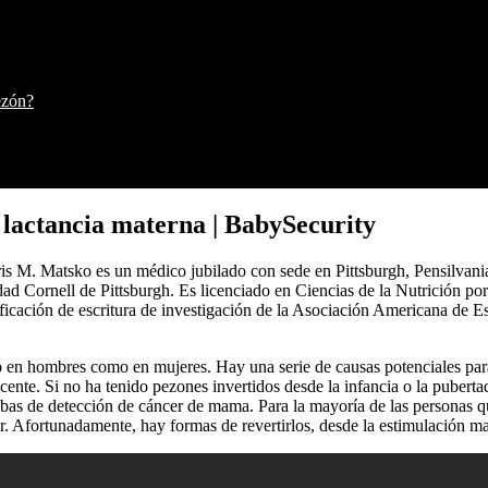
ezón?
 lactancia materna | BabySecurity
hris M. Matsko es un médico jubilado con sede en Pittsburgh, Pensilvani
ad Cornell de Pittsburgh. Es licenciado en Ciencias de la Nutrición po
ficación de escritura de investigación de la Asociación Americana de E
nto en hombres como en mujeres. Hay una serie de causas potenciales par
ente. Si no ha tenido pezones invertidos desde la infancia o la puberta
bas de detección de cáncer de mama. Para la mayoría de las personas qu
 Afortunadamente, hay formas de revertirlos, desde la estimulación manu