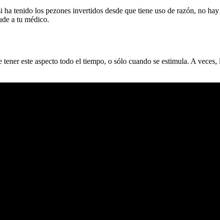
i ha tenido los pezones invertidos desde que tiene uso de razón, no ha
ude a tu médico.
ener este aspecto todo el tiempo, o sólo cuando se estimula. A veces, lo