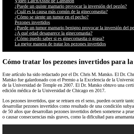
Vídeo LatchAssist de Lansinoh
¿Puede un quiste mamario provocar la inversión del pezón?
¿Cuál es la causa más común de la ginecomastia?
¿Cómo se siente un tumor en el pecho?
Pezones invertidos
¿Puede un tumor mamario benigno provocar la inversión del p
¿A qué edad desaparece la ginecomastia?
¿Cómo puedo saber si es ginecomastia o grasa?
La mejor manera de tratar los pezones invertidos
Cómo tratar los pezones invertidos para la
Este artículo ha sido redactado por el Dr. Chris M. Matsko. El Dr. C
Matsko fue galardonado con el Premio a la Excelencia de la Universid
de la Universidad de Temple en 2007. El Dr. Matsko obtuvo una certi
edición médica de la Universidad de Chicago en 2017.
Los pezones invertidos, que se retraen en el seno, pueden ocurrir ta
desarrollar pezones invertidos como resultado de una condición subyac
de 50 años que desarrollan pezones invertidos deben someterse a prue
o causar consecuencias más graves, como la dificultad para amamantar.