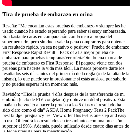
Tira de prueba de embarazo en orina
Reseña: “Me encantan estas pruebas de embarazo y siempre las he
usado cuando he estado esperando para saber si estoy embarazada.
Son bastante caros en comparación con la marca propia del
supermercado, pero sin duda vale la pena comprarlos para obtener
un resultado rápido, ya sea negativo o positivo”.Prueba de embarazo
First Response Rapid Result – Pack of 2La mejor prueba de
embarazo para pruebas tempranasVer ofertaOtra buena marca de
prueba de embarazo es First Response. El paquete viene con dos
pruebas para hacerte la vida más fácil. La marca promete darte los
resultados seis días antes del primer día de la regla (o de la falta de la
misma), lo que puede ser impresionante si estás ansiosa por saberlo
y no puedes esperar ni un momento más.
Revisión: “Hice la prueba 4 días después de la transferencia de mi
embrión (ciclo de FIV congelado) y obtuve un débil positivo. Esta
mañana he vuelto a hacer la prueba a los 5 días y el resultado ha
sido claro como el día” ASDA Home Pregnancy Tests 2 PackThe
best budget pregnancy test View offerThis test is one step and easy
to use. Obtendrá los resultados en tres minutos con una precisión
superior al 99%. Además, puede utilizarlo desde cuatro días antes de
la fecha prevista para la menstruación.