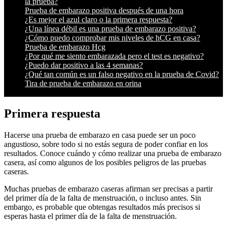
la prueba?
Prueba de embarazo positiva después de una hora
¿Es mejor el azul claro o la primera respuesta?
¿Una línea débil es una prueba de embarazo positiva?
¿Cómo puedo comprobar mis niveles de hCG en casa?
Prueba de embarazo Hcg
¿Por qué me siento embarazada pero el test es negativo?
¿Puedo dar positivo a las 4 semanas?
¿Qué tan común es un falso negativo en la prueba de Covid?
Tira de prueba de embarazo en orina
Primera respuesta
Hacerse una prueba de embarazo en casa puede ser un poco
angustioso, sobre todo si no estás segura de poder confiar en los
resultados. Conoce cuándo y cómo realizar una prueba de embarazo
casera, así como algunos de los posibles peligros de las pruebas
caseras.
Muchas pruebas de embarazo caseras afirman ser precisas a partir
del primer día de la falta de menstruación, o incluso antes. Sin
embargo, es probable que obtengas resultados más precisos si
esperas hasta el primer día de la falta de menstruación.