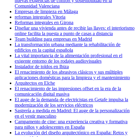
nuevas exigencias de confort y sostenibilidad en la
Comunidad Valenciana
Empresas de limpieza en Málaga
reformas integrales Vitoria
Reformas integrales en Girona
Diseñar una vivienda antes de recibir las llaves: el interiorismo
online facilita la puesta a punto de casas a distancia
Team building para empresas en Madrid
La transformación urbana mediante la rehabilitación de
edificios en la capital española
La vital importancia de la alimentación profesional en el
exigente entorno de los rodajes audiovisuales
Instalador de toldos en Ibiza
El renacimiento de los abrasivos clásicos y sus múltiples
aplicaciones domésticas para la limpieza y el mantenimiento
Arquitectos en Elche
El renacimiento de las impresiones offset en la era de la
comunicación digital masiva
El auge de la demanda de electricistas en Getafe impulsa la
modernización de los servicios eléctricos
Sastrería a medida en Madrid: El auge de la personalización
en el vestir masculino
Campamento de cine: una experiencia creativa y formativa
para niños y adolescentes en España
La evolución del diseño arquitectónico en España: Retos y