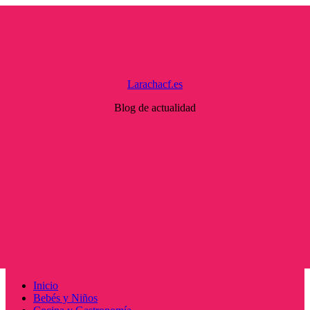
Saltar
al
contenido
Larachacf.es
Blog de actualidad
Menú
Inicio
principal
Bebés y Niños