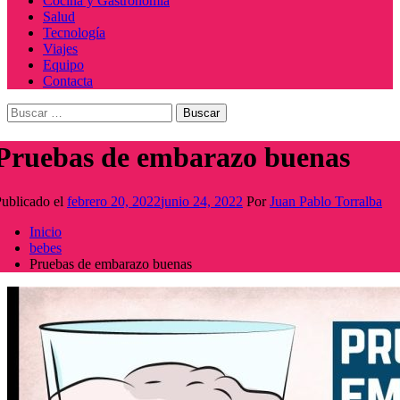
Cocina y Gastronomía
Salud
Tecnología
Viajes
Equipo
Contacta
Buscar:
Pruebas de embarazo buenas
ublicado el
febrero 20, 2022
junio 24, 2022
Por
Juan Pablo Torralba
Inicio
bebes
Pruebas de embarazo buenas