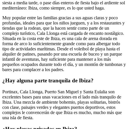
siesta a media tarde, o pase días enteros de fiesta bajo el ardiente sol
mediterráneo: Ibiza, como siempre, es lo que usted haga.
Muy popular entre las familias gracias a sus aguas claras y poco
profundas, ideales para que los niños jueguen, y a los restaurantes y
tiendas que la rodean, que la hacen sentir como parte de un
complejo turístico, Cala Llonga está cargada de encanto nostálgico.
Situada en la costa este de Ibiza, es una cala de arena dorada en
forma de arco lo suficientemente grande como para albergar todo
tipo de actividades marítimas. Desde el voleibol de playa hasta el
alquiler de patines, pasando por una escuela de buceo y un parque
infantil de aventuras, hay suficiente para mantener a los más
pequeños ocupados durante todo el día, y un montón de tumbonas y
bares para complacer a los padres.
¿Hay alguna parte tranquila de Ibiza?
Portinax, Cala Llonga, Puerto San Miguel y Santa Eulalia son
excelentes bases para unas vacaciones en el lado más tranquilo de
Ibiza. Una mezcla de ambiente bohemio, playas solitarias, bistrós
con clase, paisajes verdes y elegantes puertos deportivos, estos
complejos le convencerán de que Ibiza es mucho, mucho más que
una isla de fiesta.
¿Hay playas privadas en Ibiza?