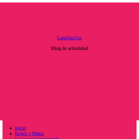
Saltar
al
contenido
Larachacf.es
Blog de actualidad
Menú
Inicio
principal
Bebés y Niños