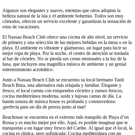
Algunos son elegantes y suaves, mientras que otros adoptan la
belleza natural de la isla y el ambiente bohemio. Todos son muy
cómodos, ofrecen un servicio excelente y garantizan la sensación de
estar de vacaciones.
El Nassau Beach Club ofrece una cocina de alto nivel, un servicio
de primera y una selección de las mejores bebidas en la mesa o en la
playa. El ambiente es vibrante y glamuroso, un lugar para lucir su
mejor ropa de playa. Por la noche, el centro de atención se traslada
al bar de cócteles. No se pierda sus cenas mensuales a la luz de la
luna, que incluyen una magnífica música de ambiente y un genial
entretenimiento acrobático.
Junto a Nassau Beach Club se encuentra su local hermano Tanit
Beach Ibiza, una alternativa más relajada y familiar. Elegante y
fresco, el local cuenta con estupendos cócteles y zumos frescos,
cocina mediterránea moderna, sushi y lujosas camas de día. La
banda sonora de música house es profunda y conmovedora:
¡perfecta para un día de pereza junto al mar!
Beachouse se encuentra en el extremo más tranquilo de Playa d’en
Bossa y es mucho mejor por ello. Aquí, es posible imaginar que te
transportas a un lugar muy fresco del Caribe. Al igual que el local, la
cocina es rústica, pero sofisticada: Cocina mediterránea con un