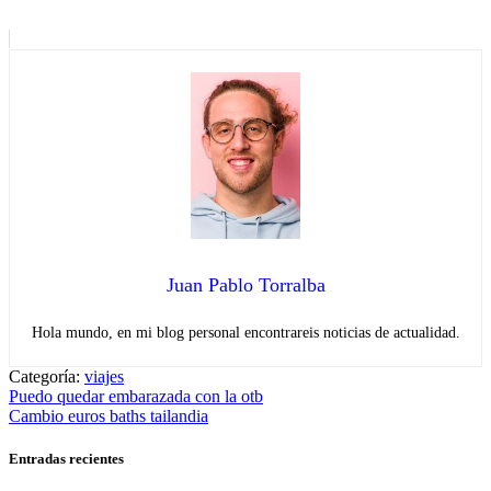
Juan Pablo Torralba
Hola mundo, en mi blog personal encontrareis noticias de actualidad.
Categoría:
viajes
Navegación
Entrada
Puedo quedar embarazada con la otb
anterior:
Entrada
Cambio euros baths tailandia
de
siguiente:
entradas
Entradas recientes