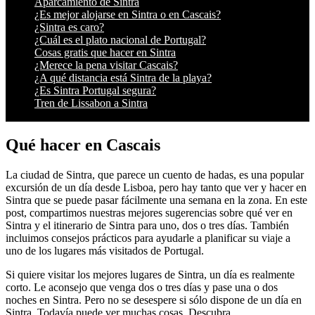
Aparcamiento de Sintra
¿Es mejor alojarse en Sintra o en Cascais?
¿Sintra es caro?
¿Cuál es el plato nacional de Portugal?
Cosas gratis que hacer en Sintra
¿Merece la pena visitar Cascais?
¿A qué distancia está Sintra de la playa?
¿Es Sintra Portugal segura?
Tren de Lissabon a Sintra
Qué hacer en Cascais
La ciudad de Sintra, que parece un cuento de hadas, es una popular
excursión de un día desde Lisboa, pero hay tanto que ver y hacer en
Sintra que se puede pasar fácilmente una semana en la zona. En este
post, compartimos nuestras mejores sugerencias sobre qué ver en
Sintra y el itinerario de Sintra para uno, dos o tres días. También
incluimos consejos prácticos para ayudarle a planificar su viaje a
uno de los lugares más visitados de Portugal.
Si quiere visitar los mejores lugares de Sintra, un día es realmente
corto. Le aconsejo que venga dos o tres días y pase una o dos
noches en Sintra. Pero no se desespere si sólo dispone de un día en
Sintra. Todavía puede ver muchas cosas. Descubra…