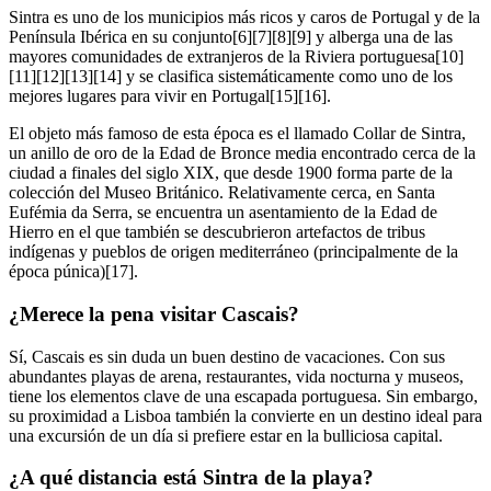
Sintra es uno de los municipios más ricos y caros de Portugal y de la
Península Ibérica en su conjunto[6][7][8][9] y alberga una de las
mayores comunidades de extranjeros de la Riviera portuguesa[10]
[11][12][13][14] y se clasifica sistemáticamente como uno de los
mejores lugares para vivir en Portugal[15][16].
El objeto más famoso de esta época es el llamado Collar de Sintra,
un anillo de oro de la Edad de Bronce media encontrado cerca de la
ciudad a finales del siglo XIX, que desde 1900 forma parte de la
colección del Museo Británico. Relativamente cerca, en Santa
Eufémia da Serra, se encuentra un asentamiento de la Edad de
Hierro en el que también se descubrieron artefactos de tribus
indígenas y pueblos de origen mediterráneo (principalmente de la
época púnica)[17].
¿Merece la pena visitar Cascais?
Sí, Cascais es sin duda un buen destino de vacaciones. Con sus
abundantes playas de arena, restaurantes, vida nocturna y museos,
tiene los elementos clave de una escapada portuguesa. Sin embargo,
su proximidad a Lisboa también la convierte en un destino ideal para
una excursión de un día si prefiere estar en la bulliciosa capital.
¿A qué distancia está Sintra de la playa?