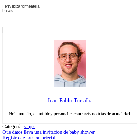
Ferry ibiza formentera
barato
Juan Pablo Torralba
Hola mundo, en mi blog personal encontrareis noticias de actualidad.
Categoría:
viajes
Navegación
Entrada
Que datos lleva una invitacion de baby shower
anterior:
Entrada
Registro de presion arterial