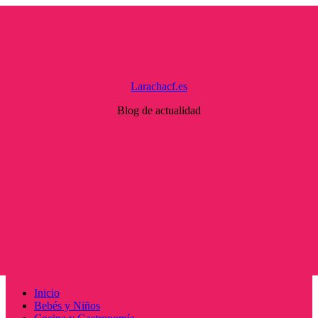
Saltar
al
contenido
Larachacf.es
Blog de actualidad
Menú
Inicio
principal
Bebés y Niños