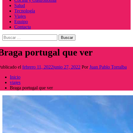
Cocina y Gastronomía
Salud
Tecnología
Viajes
Equipo
Contacta
Buscar:
Braga portugal que ver
ublicado el
febrero 11, 2022
junio 27, 2022
Por
Juan Pablo Torralba
Inicio
viajes
Braga portugal que ver