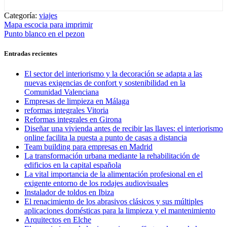
Categoría:
viajes
Navegación
Entrada
Mapa escocia para imprimir
anterior:
Entrada
Punto blanco en el pezon
de
siguiente:
entradas
Entradas recientes
El sector del interiorismo y la decoración se adapta a las
nuevas exigencias de confort y sostenibilidad en la
Comunidad Valenciana
Empresas de limpieza en Málaga
reformas integrales Vitoria
Reformas integrales en Girona
Diseñar una vivienda antes de recibir las llaves: el interiorismo
online facilita la puesta a punto de casas a distancia
Team building para empresas en Madrid
La transformación urbana mediante la rehabilitación de
edificios en la capital española
La vital importancia de la alimentación profesional en el
exigente entorno de los rodajes audiovisuales
Instalador de toldos en Ibiza
El renacimiento de los abrasivos clásicos y sus múltiples
aplicaciones domésticas para la limpieza y el mantenimiento
Arquitectos en Elche