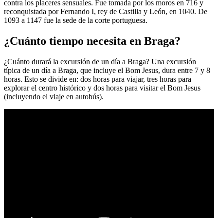
contra los placeres sensuales. Fue tomada por los moros en 716 y
reconquistada por Fernando I, rey de Castilla y León, en 1040. De
1093 a 1147 fue la sede de la corte portuguesa.
¿Cuánto tiempo necesita en Braga?
¿Cuánto durará la excursión de un día a Braga? Una excursión
típica de un día a Braga, que incluye el Bom Jesus, dura entre 7 y 8
horas. Esto se divide en: dos horas para viajar, tres horas para
explorar el centro histórico y dos horas para visitar el Bom Jesus
(incluyendo el viaje en autobús).