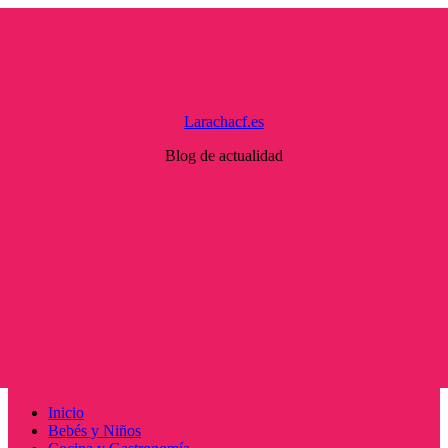
Saltar
al
contenido
Larachacf.es
Blog de actualidad
Menú
Inicio
principal
Bebés y Niños