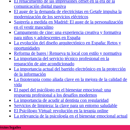
El renacimiento de las impresiones offset en la era de la
comunicación digital masiva
El auge de la demanda de electricistas en Getafe impulsa la
modernización de los servicios eléctricos
Sastrería a medida en Madrid: El auge de la personalización
en el vestir masculino
Campamento de cine: una experiencia creativa y formativa
para niños y adolescentes en España
La evolución del diseño arquitectónico en España: Retos y
oportunidades
Reforma de bares | Renueva tu local con estilo y normativa
La importancia del servicio técnico profesional en la
reparación de aire acondicionado
La importancia actual del barrido electrónico en la protección
de la información
La fisioterapia como aliada clave en la mejora de la calidad de
vida
El papel del psicólogo en el bienestar emocional: una
respuesta profesional a los desafíos modernos
La importancia de acudir al dentista con regularidad
Servicios de limpieza: la clave para un entorno saludable
El Psicólogo Virtual: revolución en la terapia online
La relevancia de la psicología en el bienestar emocional actual
extos legales