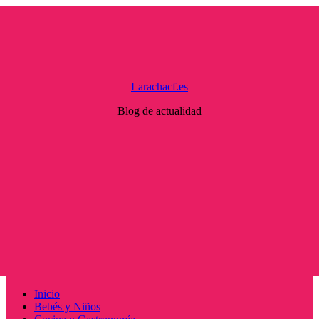
Saltar
al
contenido
Larachacf.es
Blog de actualidad
Menú
Inicio
principal
Bebés y Niños