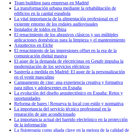
Team building para empresas en Madrid
La transformación urbana mediante la rehabilitación de
edificios en la capital española
La vital importancia de la alimentación profesional en el
exigente entorno de los rodajes audiovisuales
Instalador de toldos en Ibiza
El renacimiento de los abrasivos clásicos y sus múltiples
aplicaciones domésticas para la limpieza y el mantenimiento
Arquitectos en Elche
El renacimiento de las impresiones offset en la era de la
comunicación digital masiva
El auge de la demanda de electricistas en Getafe impulsa la
modernización de los servicios eléctricos
Sastrería a medida en Madrid: El auge de la personalización
en el vestir masculino
Campamento de cine: una experiencia creativa y formativa
para niños y adolescentes en España
La evolución del diseño arquitectónico en España: Retos y
oportunidades
Reforma de bares | Renueva tu local con estilo y normativa
La importancia del servicio técnico profesional en la
reparación de aire acondicionado
La importancia actual del barrido electrónico en la protección
de la información
La fisioterapia como aliada clave en la mejora de la calidad de