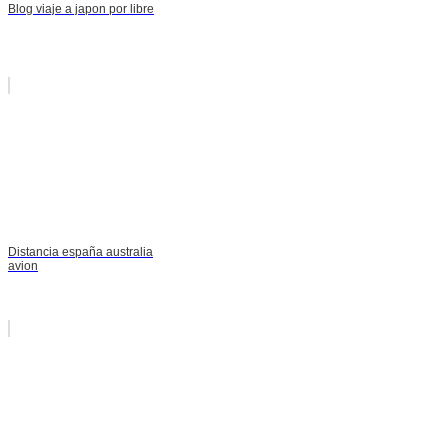
Blog viaje a japon por libre
Distancia españa australia
avion