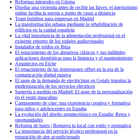
Reformas integrales en Girona
Diseñar una vivienda antes de recibir las llaves: el interiorismo
online facilita la puesta a punto de casas a distancia
Team building para empresas en Madrid
La transformación urbana mediante la rehabilitación de
edificios en la capital española
La vital importancia de la alimentación profesional en el
exigente entorno de los rodajes audiovisuales
Instalador de toldos en Ibiza
El renacimiento de los abrasivos clásicos y sus múltiples
aplicaciones domésticas para la limpieza y el mantenimiento
Arquitectos en Elche
El renacimiento de las impresiones offset en la era de la
comunicación digital masiva
El auge de la demanda de electricistas en Getafe impulsa la
modernización de los servicios eléctricos
Sastrería a medida en Madrid: El auge de la personalización
en el vestir masculino
Campamento de cine: una experiencia creativa y formativa
para niños y adolescentes en España
La evolución del diseño arquitectónico en España: Retos y
oportunidades
Reforma de bares | Renueva tu local con estilo y normativa
La importancia del servicio técnico profesional en la
reparación de aire acondicionado