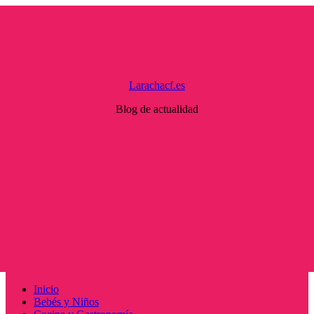
Saltar
al
contenido
Larachacf.es
Blog de actualidad
Menú
Inicio
principal
Bebés y Niños