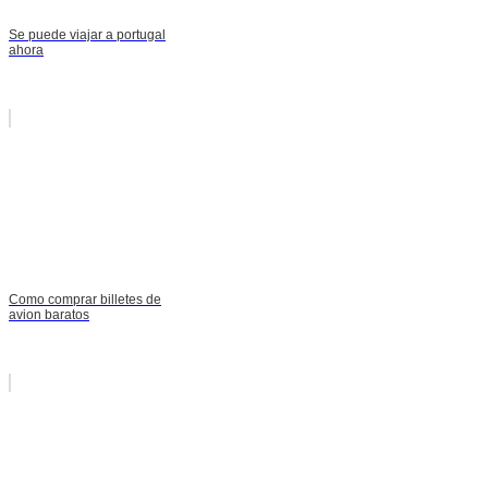
Se puede viajar a portugal
ahora
Como comprar billetes de
avion baratos