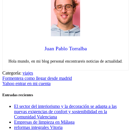
Juan Pablo Torralba
Hola mundo, en mi blog personal encontrareis noticias de actualidad.
Categoría:
viajes
Navegación
Entrada
Formentera como llegar desde madrid
anterior:
Entrada
Yahoo entrar en mi cuenta
de
siguiente:
entradas
Entradas recientes
El sector del interiorismo y la decoración se adapta a las
nuevas exigencias de confort y sostenibilidad en la
Comunidad Valenciana
Empresas de limpieza en Málaga
reformas integrales Vitoria