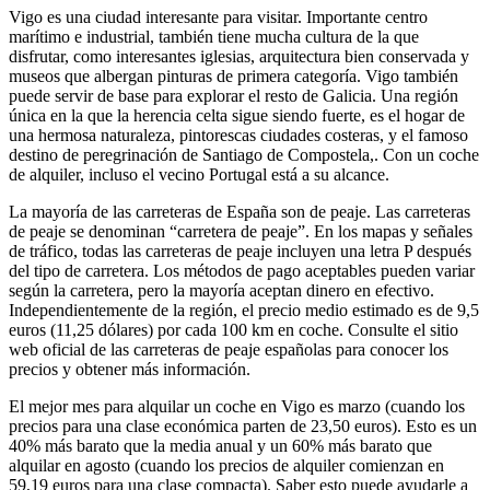
Vigo es una ciudad interesante para visitar. Importante centro
marítimo e industrial, también tiene mucha cultura de la que
disfrutar, como interesantes iglesias, arquitectura bien conservada y
museos que albergan pinturas de primera categoría. Vigo también
puede servir de base para explorar el resto de Galicia. Una región
única en la que la herencia celta sigue siendo fuerte, es el hogar de
una hermosa naturaleza, pintorescas ciudades costeras, y el famoso
destino de peregrinación de Santiago de Compostela,. Con un coche
de alquiler, incluso el vecino Portugal está a su alcance.
La mayoría de las carreteras de España son de peaje. Las carreteras
de peaje se denominan “carretera de peaje”. En los mapas y señales
de tráfico, todas las carreteras de peaje incluyen una letra P después
del tipo de carretera. Los métodos de pago aceptables pueden variar
según la carretera, pero la mayoría aceptan dinero en efectivo.
Independientemente de la región, el precio medio estimado es de 9,5
euros (11,25 dólares) por cada 100 km en coche. Consulte el sitio
web oficial de las carreteras de peaje españolas para conocer los
precios y obtener más información.
El mejor mes para alquilar un coche en Vigo es marzo (cuando los
precios para una clase económica parten de 23,50 euros). Esto es un
40% más barato que la media anual y un 60% más barato que
alquilar en agosto (cuando los precios de alquiler comienzan en
59,19 euros para una clase compacta). Saber esto puede ayudarle a