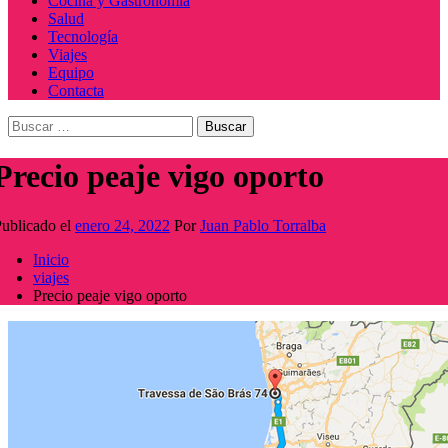
Cocina y Gastronomía
Salud
Tecnología
Viajes
Equipo
Contacta
Buscar:
Precio peaje vigo oporto
ublicado el
enero 24, 2022
Por
Juan Pablo Torralba
Inicio
viajes
Precio peaje vigo oporto