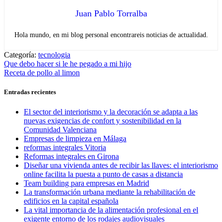
Juan Pablo Torralba
Hola mundo, en mi blog personal encontrareis noticias de actualidad.
Categoría:
tecnologia
Navegación
Entrada
Que debo hacer si le he pegado a mi hijo
anterior:
Entrada
Receta de pollo al limon
de
siguiente:
entradas
Entradas recientes
El sector del interiorismo y la decoración se adapta a las
nuevas exigencias de confort y sostenibilidad en la
Comunidad Valenciana
Empresas de limpieza en Málaga
reformas integrales Vitoria
Reformas integrales en Girona
Diseñar una vivienda antes de recibir las llaves: el interiorismo
online facilita la puesta a punto de casas a distancia
Team building para empresas en Madrid
La transformación urbana mediante la rehabilitación de
edificios en la capital española
La vital importancia de la alimentación profesional en el
exigente entorno de los rodajes audiovisuales