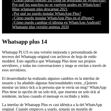
¿Cómo puedo obtener mi copia de seguridad de WhatsApp?
Por qué los ganchos no se vuelven azules en WhatsApp?
Blue whatsapp plus descargar 2021
¿Por qué no puedo instalar WhatsApp Plus?
¿Cómo puedo instalar WhatsApp Plus en el iPhone?
¿Cómo puedo cambiar el idioma en WhatsApp Android?
Whatsapp plus versión antigua 2020
Whatsapp plus 14
Whatsapp PLUS es una versión mejorada y personalizada de
terceros del Whatsapp original con archivos de hoja de estilo
modded. Esto significa que Whatsapp Plus tiene sus propios
servidores, y todas tus conversaciones y msgs se envían a través de
esos servidores.
El desarrollador ha realizado algunos cambios en la interfaz de
usuario y ha añadido algunas funcionalidades extra. ¿Quieres
mostrar un único tick a la persona que te envía un msg? WhatsApp
Plus tiene la opción de un solo tick, que muestra un solo tick al
remitente, incluso cuando el mensaje es recibido y leído.
La interfaz de Whatsapp Plus es casi idéntica a la del WhatsApp
original. Cuando empieces a usarlo, notarás un montón de