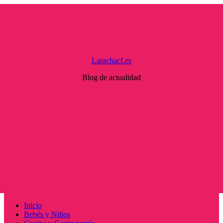
Saltar
al
contenido
Larachacf.es
Blog de actualidad
Menú
Inicio
principal
Bebés y Niños