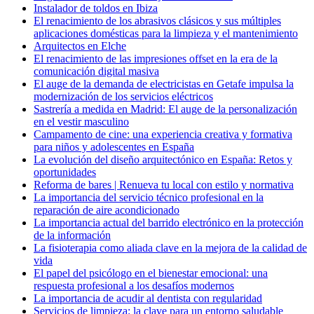
Instalador de toldos en Ibiza
El renacimiento de los abrasivos clásicos y sus múltiples
aplicaciones domésticas para la limpieza y el mantenimiento
Arquitectos en Elche
El renacimiento de las impresiones offset en la era de la
comunicación digital masiva
El auge de la demanda de electricistas en Getafe impulsa la
modernización de los servicios eléctricos
Sastrería a medida en Madrid: El auge de la personalización
en el vestir masculino
Campamento de cine: una experiencia creativa y formativa
para niños y adolescentes en España
La evolución del diseño arquitectónico en España: Retos y
oportunidades
Reforma de bares | Renueva tu local con estilo y normativa
La importancia del servicio técnico profesional en la
reparación de aire acondicionado
La importancia actual del barrido electrónico en la protección
de la información
La fisioterapia como aliada clave en la mejora de la calidad de
vida
El papel del psicólogo en el bienestar emocional: una
respuesta profesional a los desafíos modernos
La importancia de acudir al dentista con regularidad
Servicios de limpieza: la clave para un entorno saludable