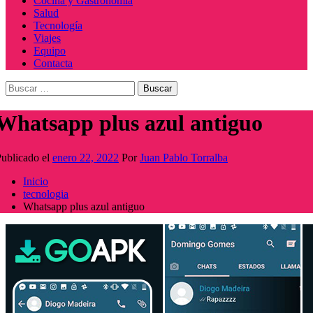
Cocina y Gastronomía
Salud
Tecnología
Viajes
Equipo
Contacta
Buscar:
Whatsapp plus azul antiguo
ublicado el
enero 22, 2022
Por
Juan Pablo Torralba
Inicio
tecnologia
Whatsapp plus azul antiguo