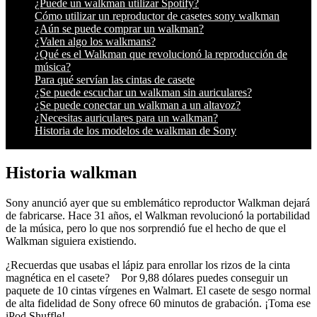
¿Puede un walkman utilizar Spotify?
Cómo utilizar un reproductor de casetes sony walkman
¿Aún se puede comprar un walkman?
¿Valen algo los walkmans?
¿Qué es el Walkman que revolucionó la reproducción de
música?
Para qué servían las cintas de casete
¿Se puede escuchar un walkman sin auriculares?
¿Se puede conectar un walkman a un altavoz?
¿Necesitas auriculares para un walkman?
Historia de los modelos de walkman de Sony
Historia walkman
Sony anunció ayer que su emblemático reproductor Walkman dejará
de fabricarse. Hace 31 años, el Walkman revolucionó la portabilidad
de la música, pero lo que nos sorprendió fue el hecho de que el
Walkman siguiera existiendo.
¿Recuerdas que usabas el lápiz para enrollar los rizos de la cinta
magnética en el casete? Por 9,88 dólares puedes conseguir un
paquete de 10 cintas vírgenes en Walmart. El casete de sesgo normal
de alta fidelidad de Sony ofrece 60 minutos de grabación. ¡Toma ese
iPod Shuffle!