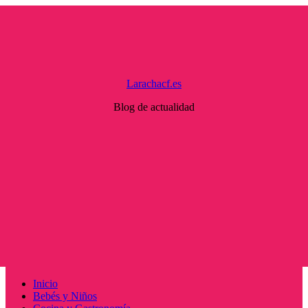
Saltar
al
contenido
Larachacf.es
Blog de actualidad
Menú
Inicio
principal
Bebés y Niños