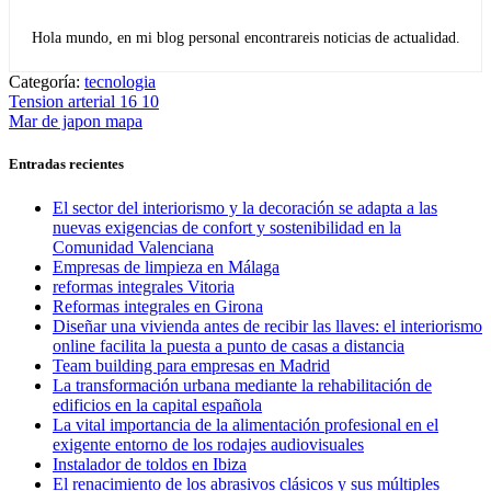
Hola mundo, en mi blog personal encontrareis noticias de actualidad.
Categoría:
tecnologia
Navegación
Entrada
Tension arterial 16 10
anterior:
Entrada
Mar de japon mapa
de
siguiente:
entradas
Entradas recientes
El sector del interiorismo y la decoración se adapta a las
nuevas exigencias de confort y sostenibilidad en la
Comunidad Valenciana
Empresas de limpieza en Málaga
reformas integrales Vitoria
Reformas integrales en Girona
Diseñar una vivienda antes de recibir las llaves: el interiorismo
online facilita la puesta a punto de casas a distancia
Team building para empresas en Madrid
La transformación urbana mediante la rehabilitación de
edificios en la capital española
La vital importancia de la alimentación profesional en el
exigente entorno de los rodajes audiovisuales
Instalador de toldos en Ibiza
El renacimiento de los abrasivos clásicos y sus múltiples