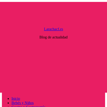
Saltar
al
contenido
Larachacf.es
Blog de actualidad
Menú
Inicio
principal
Bebés y Niños