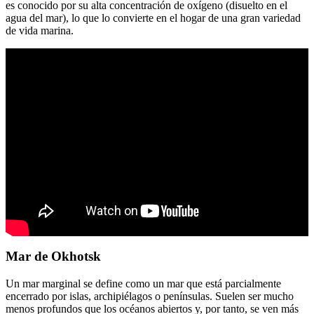
es conocido por su alta concentración de oxígeno (disuelto en el
agua del mar), lo que lo convierte en el hogar de una gran variedad
de vida marina.
Mar de Okhotsk
Un mar marginal se define como un mar que está parcialmente
encerrado por islas, archipiélagos o penínsulas. Suelen ser mucho
menos profundos que los océanos abiertos y, por tanto, se ven más