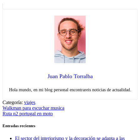
Juan Pablo Torralba
Hola mundo, en mi blog personal encontrareis noticias de actualidad.
Categoría:
viajes
Navegación
Entrada
Walkman para escuchar musica
anterior:
Entrada
Ruta n2 portugal en moto
de
siguiente:
entradas
Entradas recientes
El sector del interiorismo y la decoración se adapta a las