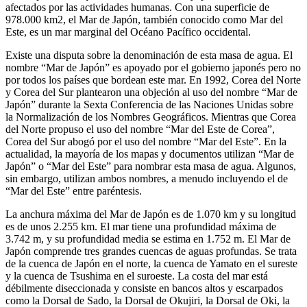
afectados por las actividades humanas. Con una superficie de
978.000 km2, el Mar de Japón, también conocido como Mar del
Este, es un mar marginal del Océano Pacífico occidental.
Existe una disputa sobre la denominación de esta masa de agua. El
nombre “Mar de Japón” es apoyado por el gobierno japonés pero no
por todos los países que bordean este mar. En 1992, Corea del Norte
y Corea del Sur plantearon una objeción al uso del nombre “Mar de
Japón” durante la Sexta Conferencia de las Naciones Unidas sobre
la Normalización de los Nombres Geográficos. Mientras que Corea
del Norte propuso el uso del nombre “Mar del Este de Corea”,
Corea del Sur abogó por el uso del nombre “Mar del Este”. En la
actualidad, la mayoría de los mapas y documentos utilizan “Mar de
Japón” o “Mar del Este” para nombrar esta masa de agua. Algunos,
sin embargo, utilizan ambos nombres, a menudo incluyendo el de
“Mar del Este” entre paréntesis.
La anchura máxima del Mar de Japón es de 1.070 km y su longitud
es de unos 2.255 km. El mar tiene una profundidad máxima de
3.742 m, y su profundidad media se estima en 1.752 m. El Mar de
Japón comprende tres grandes cuencas de aguas profundas. Se trata
de la cuenca de Japón en el norte, la cuenca de Yamato en el sureste
y la cuenca de Tsushima en el suroeste. La costa del mar está
débilmente diseccionada y consiste en bancos altos y escarpados
como la Dorsal de Sado, la Dorsal de Okujiri, la Dorsal de Oki, la