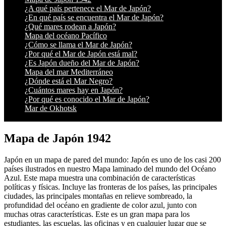
¿A qué país pertenece el Mar de Japón?
¿En qué país se encuentra el Mar de Japón?
¿Qué mares rodean a Japón?
Mapa del océano Pacífico
¿Cómo se llama el Mar de Japón?
¿Por qué el Mar de Japón está mal?
¿Es Japón dueño del Mar de Japón?
Mapa del mar Mediterráneo
¿Dónde está el Mar Negro?
¿Cuántos mares hay en Japón?
¿Por qué es conocido el Mar de Japón?
Mar de Okhotsk
Mapa de Japón 1942
Japón en un mapa de pared del mundo: Japón es uno de los casi 200
países ilustrados en nuestro Mapa laminado del mundo del Océano
Azul. Este mapa muestra una combinación de características
políticas y físicas. Incluye las fronteras de los países, las principales
ciudades, las principales montañas en relieve sombreado, la
profundidad del océano en gradiente de color azul, junto con
muchas otras características. Este es un gran mapa para los
estudiantes, las escuelas, las oficinas y en cualquier lugar que se