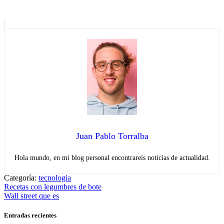
Juan Pablo Torralba
Hola mundo, en mi blog personal encontrareis noticias de actualidad.
Categoría:
tecnologia
Navegación
Entrada
Recetas con legumbres de bote
anterior:
Entrada
Wall street que es
de
siguiente:
entradas
Entradas recientes