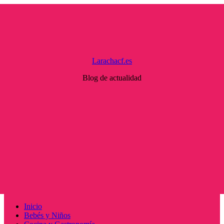
Saltar
al
contenido
Larachacf.es
Blog de actualidad
Menú
Inicio
principal
Bebés y Niños